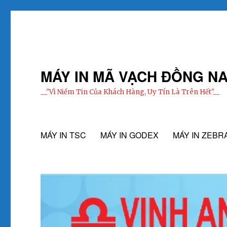
MÁY IN MÃ VẠCH ĐỒNG NA
__"Vì Niềm Tin Của Khách Hàng, Uy Tín Là Trên Hết"__
MÁY IN TSC
MÁY IN GODEX
MÁY IN ZEBR