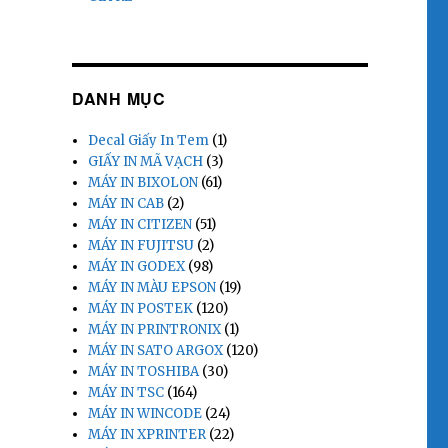
DANH MỤC
Decal Giấy In Tem
(1)
GIẤY IN MÃ VẠCH
(3)
MÁY IN BIXOLON
(61)
MÁY IN CAB
(2)
MÁY IN CITIZEN
(51)
MÁY IN FUJITSU
(2)
MÁY IN GODEX
(98)
MÁY IN MÀU EPSON
(19)
MÁY IN POSTEK
(120)
MÁY IN PRINTRONIX
(1)
MÁY IN SATO ARGOX
(120)
MÁY IN TOSHIBA
(30)
MÁY IN TSC
(164)
MÁY IN WINCODE
(24)
MÁY IN XPRINTER
(22)