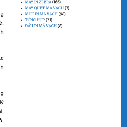
MÁY IN ZEBRA
(166)
MÁY QUÉT MÃ VẠCH
(7)
ng
MỰC IN MÃ VẠCH
(98)
TỔNG HỢP
(21)
ẻ,
ĐẦU IN MÃ VẠCH
(8)
nh
ác
òn
ng
lý
i,
ô,