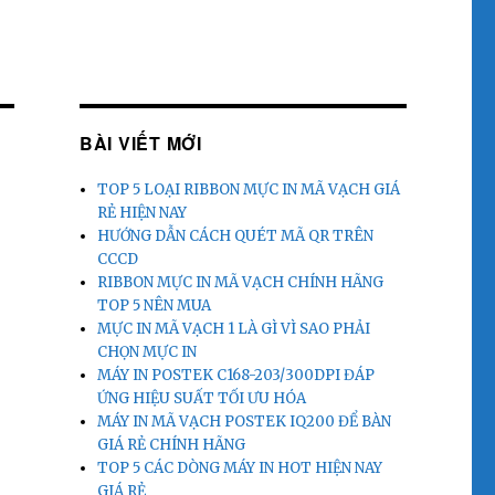
BÀI VIẾT MỚI
TOP 5 LOẠI RIBBON MỰC IN MÃ VẠCH GIÁ
RẺ HIỆN NAY
HƯỚNG DẪN CÁCH QUÉT MÃ QR TRÊN
CCCD
RIBBON MỰC IN MÃ VẠCH CHÍNH HÃNG
TOP 5 NÊN MUA
MỰC IN MÃ VẠCH 1 LÀ GÌ VÌ SAO PHẢI
CHỌN MỰC IN
MÁY IN POSTEK C168-203/300DPI ĐÁP
ỨNG HIỆU SUẤT TỐI ƯU HÓA
MÁY IN MÃ VẠCH POSTEK IQ200 ĐỂ BÀN
GIÁ RẺ CHÍNH HÃNG
TOP 5 CÁC DÒNG MÁY IN HOT HIỆN NAY
GIÁ RẺ