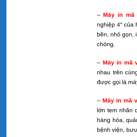
–
Máy in mã
nghiệp 4″ của h
bền, nhỏ gọn,
chóng.
–
Máy in mã 
nhau trên cùn
được gọi là má
–
Máy in mã 
lớn tem nhãn c
hàng hóa, quản 
bệnh viện, bưu 