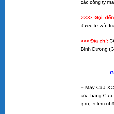
các công ty m
>>>> Gọi đến 
được tư vấn trự
>>> Địa chỉ:
C
Bình Dương (G
G
– Máy Cab XC4
của hãng Cab s
gọn, in tem nh