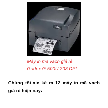
Máy in mã vạch giá rẻ
Godex G-500U 203 DPI
Chúng tôi xin kể ra 12 máy in mã vạch
giá rẻ hiện nay: