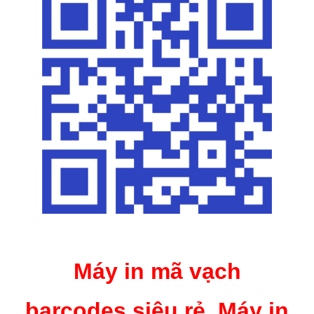
Máy in mã vạch
barcodes siêu rẻ, Máy in