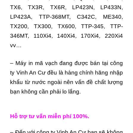
TX6, TX3R, TX6R, LP423N, LP433N,
LP423A, TTP-368MT, C342C, ME340,
TX200, TX300, TX600, TTP-345, TTP-
346MT, 110Xi4, 140Xi4, 170Xi4, 220Xi4
vv…
– Máy in mã vạch đang được bán tại công
ty Vinh An Cư đều là hàng chính hãng nhập
khẩu từ nước ngoài nên vấn đề chất lượng
bạn không cần phải lo lắng.
Hỗ trợ tư vấn miễn phí 100%.
– Đến với công ty Vinh An Cư bạn sẽ không