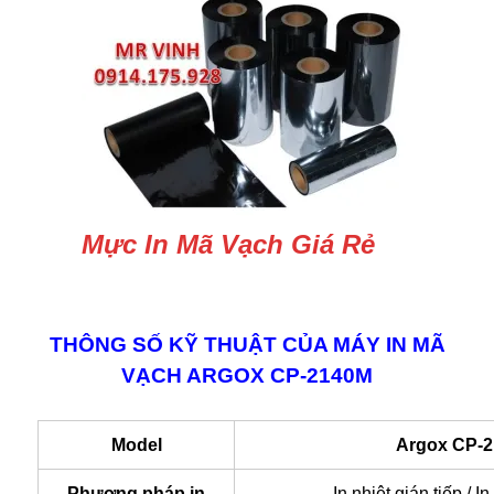
Mực In Mã Vạch Giá Rẻ
THÔNG SỐ KỸ THUẬT CỦA MÁY IN MÃ
VẠCH ARGOX CP-2140M
Model
Argox CP-
Phương pháp in
In nhiệt gián tiếp / In