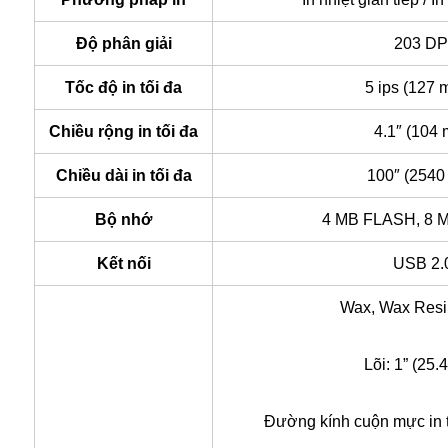
Độ phân giải
203 DP
Tốc độ in tối đa
5 ips (127 
Chiều rộng in tối đa
4.1″ (104
Chiều dài in tối đa
100″ (2540
Bộ nhớ
4 MB FLASH, 8
Kết nối
USB 2.
Wax, Wax Resi
Lõi: 1” (25.
Đường kính cuộn mực in t