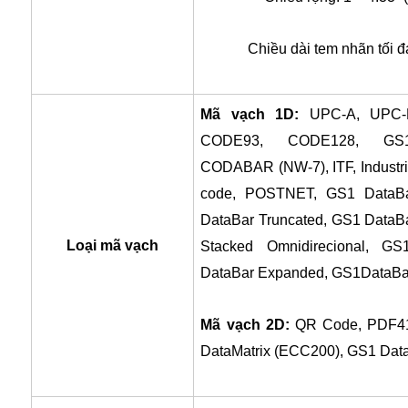
Chiều dài tem nhãn tối 
Mã vạch 1D:
UPC-A, UPC-
CODE93, CODE128, GS1-
CODABAR (NW-7), ITF, Industri
code, POSTNET, GS1 DataBar
DataBar Truncated, GS1 DataB
Loại mã vạch
Stacked Omnidirecional, GS
DataBar Expanded, GS1DataBa
Mã vạch 2D:
QR Code, PDF417
DataMatrix (ECC200), GS1 Data