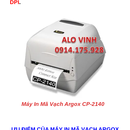
DPI
.
Máy In Mã Vạch Argox CP-2140
ƯU ĐIỂM CỦA MÁY IN MÃ VẠCH ARGOX