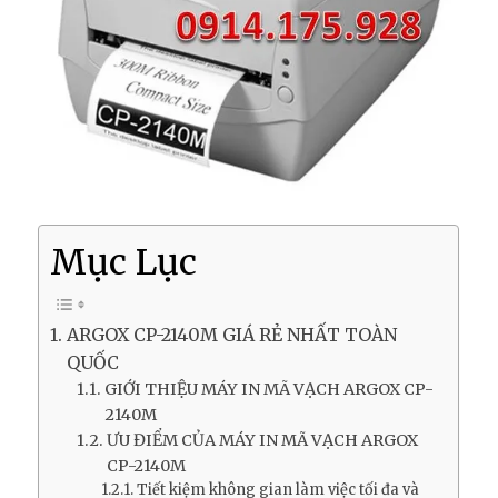
Mục Lục
ARGOX CP-2140M GIÁ RẺ NHẤT TOÀN
QUỐC
GIỚI THIỆU MÁY IN MÃ VẠCH ARGOX CP-
2140M
ƯU ĐIỂM CỦA MÁY IN MÃ VẠCH ARGOX
CP-2140M
Tiết kiệm không gian làm việc tối đa và