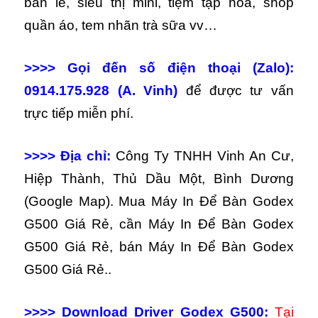
bán lẻ, siêu thị mini, tiệm tạp hóa, shop
quần áo, tem nhãn trà sữa vv…
>>>> Gọi đến số điện thoại (Zalo):
0914.175.928 (A. Vinh)
để được tư vấn
trực tiếp miễn phí.
>>>> Địa chỉ:
Công Ty TNHH Vinh An Cư,
Hiệp Thành, Thủ Dầu Một, Bình Dương
(Google Map). Mua Máy In Để Bàn Godex
G500 Giá Rẻ, cần Máy In Để Bàn Godex
G500 Giá Rẻ, bán Máy In Để Bàn Godex
G500 Giá Rẻ..
>>>> Download Driver Godex G500:
Tại