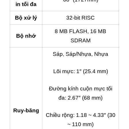
in tối đa
Bộ xử lý
32-bit RISC
8 MB FLASH, 16 MB
Bộ nhớ
SDRAM
Sáp, Sáp/Nhựa, Nhựa
Lõi mực: 1″ (25.4 mm)
Đường kính cuộn mực tối
đa: 2.67″ (68 mm)
Ruy-băng
Chiều rộng: 1.18 ~ 4.33″ (30
~ 110 mm)