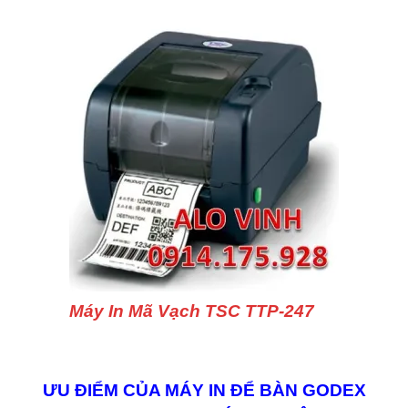
Máy In Mã Vạch TSC TTP-247
ƯU ĐIỂM CỦA MÁY IN ĐỂ BÀN GODEX