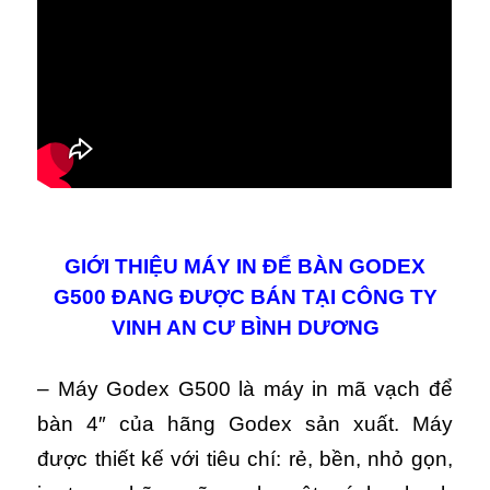
GIỚI THIỆU MÁY IN ĐỂ BÀN GODEX
G500 ĐANG ĐƯỢC BÁN TẠI CÔNG TY
VINH AN CƯ BÌNH DƯƠNG
– Máy Godex G500 là máy in mã vạch để
bàn 4″ của hãng Godex sản xuất. Máy
được thiết kế với tiêu chí: rẻ, bền, nhỏ gọn,