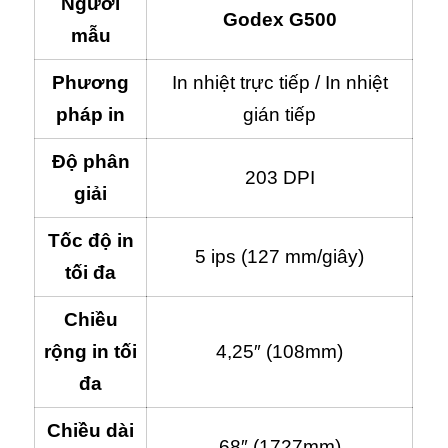
Người
Godex G500
mẫu
Phương
In nhiệt trực tiếp / In nhiệt
pháp in
gián tiếp
Độ phân
203 DPI
giải
Tốc độ in
5 ips (127 mm/giây)
tối đa
Chiều
rộng in tối
4,25″ (108mm)
đa
Chiều dài
68″ (1727mm)