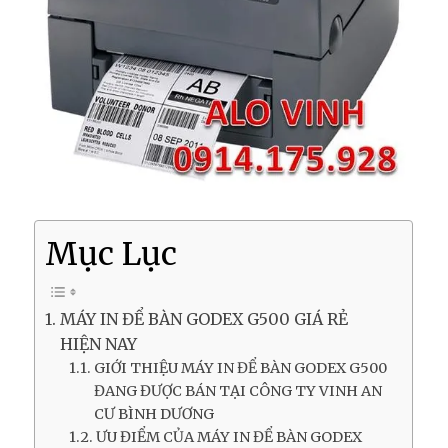
Mục Lục
MÁY IN ĐỂ BÀN GODEX G500 GIÁ RẺ
HIỆN NAY
GIỚI THIỆU MÁY IN ĐỂ BÀN GODEX G500
ĐANG ĐƯỢC BÁN TẠI CÔNG TY VINH AN
CƯ BÌNH DƯƠNG
ƯU ĐIỂM CỦA MÁY IN ĐỂ BÀN GODEX