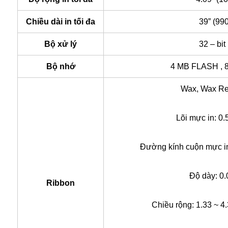
Chiều dài in tối đa
39” (99
Bộ xử lý
32 – bi
Bộ nhớ
4 MB FLASH ,
Wax, Wax Re
Lõi mực in: 0.
Đường kính cuộn mực in 
Độ dày: 0
Ribbon
Chiều rộng: 1.33 ~ 4