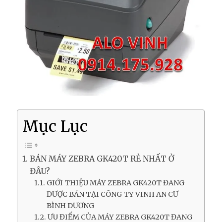
Mục Lục
BÁN MÁY ZEBRA GK420T RẺ NHẤT Ở
ĐÂU?
GIỚI THIỆU MÁY ZEBRA GK420T ĐANG
ĐƯỢC BÁN TẠI CÔNG TY VINH AN CƯ
BÌNH DƯƠNG
ƯU ĐIỂM CỦA MÁY ZEBRA GK420T ĐANG