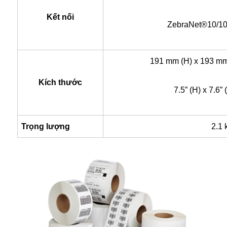
Kết nối
ZebraNet®10/100
191 mm (H) x 193 mm
Kích thước
7.5” (H) x 7.6”
Trọng lượng
2.1 