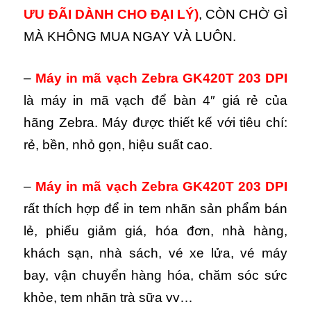
ƯU ĐÃI DÀNH CHO ĐẠI LÝ)
, CÒN CHỜ GÌ
MÀ KHÔNG MUA NGAY VÀ LUÔN.
–
M
áy in mã vạch Zebra GK420T 203 DPI
là máy in mã vạch để bàn 4″ giá rẻ của
hãng Zebra. Máy được thiết kế với tiêu chí:
rẻ, bền, nhỏ gọn, hiệu suất cao.
–
Máy in mã vạch Zebra GK420T 203 DPI
rất thích hợp để in tem nhãn sản phẩm bán
lẻ, phiếu giảm giá, hóa đơn, nhà hàng,
khách sạn, nhà sách, vé xe lửa, vé máy
bay, vận chuyển hàng hóa, chăm sóc sức
khỏe, tem nhãn trà sữa vv…