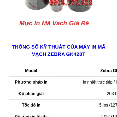
Mực In Mã Vạch Giá Rẻ
THÔNG SỐ KỸ THUẬT CỦA MÁY IN MÃ
VẠCH ZEBRA GK420T
Model
Zebra G
Phương pháp in
In nhiệt trực tiếp / 
Độ phân giải
203 
Tốc độ in
5 ips (12
Độ rộng in tối đa
4.09” (1