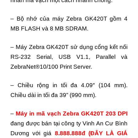
nhãn mã vạch một cách nhanh chóng.
– Bộ nhớ của máy Zebra GK420T gồm 4
MB FLASH và 8 MB SDRAM.
– Máy Zebra GK420T sử dụng cổng kết nối
RS-232 Serial, USB V1.1, Parallel và
ZebraNet®10/100 Print Server.
– Chiều rộng in tối đa 4.09″ (104 mm).
Chiều dài in tối đa 39” (990 mm).
–
Máy in mã vạch Zebra GK420T 203 DPI
đang được bán tại công ty Vinh An Cư Bình
Dương với giá
8.888.888đ
(ĐÂY LÀ GIÁ