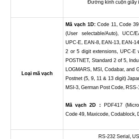
Đường kính cuộn giấy i
Mã vạch 1D:
Code 11, Code 39
(User selectable/Auto), UCC
UPC-E, EAN-8, EAN-13, EAN-14
2 or 5 digit extensions, UPC-E 
POSTNET, Standard 2 of 5, Industr
LOGMARS, MSI, Codabar, and G
Loại mã vạch
Postnet (5, 9, 11 & 13 digit) Jap
MSI-3, German Post Code, RSS-14 
Mã vạch 2D：
PDF417 (Micro
Code 49, Maxicode, Codablock, D
RS-232 Serial, US