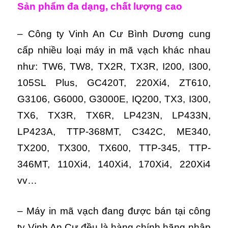
Sản phẩm đa dạng, chất lượng cao
– Công ty Vinh An Cư Bình Dương cung
cấp nhiều loại máy in mã vạch khác nhau
như: TW6, TW8, TX2R, TX3R, I200, I300,
105SL Plus, GC420T, 220Xi4, ZT610,
G3106, G6000, G3000E, IQ200, TX3, I300,
TX6, TX3R, TX6R, LP423N, LP433N,
LP423A, TTP-368MT, C342C, ME340,
TX200, TX300, TX600, TTP-345, TTP-
346MT, 110Xi4, 140Xi4, 170Xi4, 220Xi4
vv…
– Máy in mã vạch đang được bán tại công
ty Vinh An Cư đều là hàng chính hãng nhập