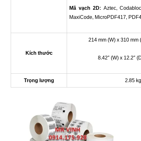
Mã vạch 2D:
Aztec, Codabloc
MaxiCode, MicroPDF417, PDF4
214 mm (W) x 310 mm (
Kích thước
8.42″ (W) x 12.2″ (D
Trọng lượng
2.85 k