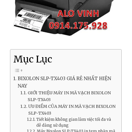
Mục Lục
BIXOLON SLP-TX403 GIÁ RẺ NHẤT HIỆN
NAY
GIỚI THIỆU MÁY IN MÃ VẠCH BIXOLON
SLP-TX403
ƯU ĐIỂM CỦA MÁY IN MÃ VẠCH BIXOLON
SLP-TX403
Tiết kiệm không gian làm việc tối đa và
dễ dàng sử dụng
Máy Bixolon SLP-TX403 in tem nhãn mã