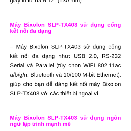
giấy in tối đa 5.12″ (130 mm).
M
áy Bixolon SLP-TX403 s
ử dụng cổng
kết nối đa dạng
– Máy Bixolon SLP-TX403 sử dụng cổng
kết nối đa dạng như: USB 2.0, RS-232
Serial và Parallel (tùy chọn WIFI 802.11ac
a/b/g/n, Bluetooth và 10/100 M-bit Ethernet),
giúp cho bạn dễ dàng kết nối máy Bixolon
SLP-TX403 với các thiết bị ngoại vi.
M
áy
Bixolon SLP-TX403
s
ử dụng ngôn
ngữ lập trình mạnh mẽ