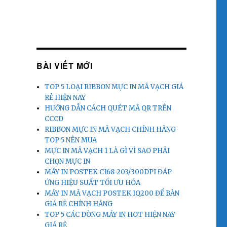
BÀI VIẾT MỚI
TOP 5 LOẠI RIBBON MỰC IN MÃ VẠCH GIÁ
RẺ HIỆN NAY
HƯỚNG DẪN CÁCH QUÉT MÃ QR TRÊN
CCCD
RIBBON MỰC IN MÃ VẠCH CHÍNH HÃNG
TOP 5 NÊN MUA
MỰC IN MÃ VẠCH 1 LÀ GÌ VÌ SAO PHẢI
CHỌN MỰC IN
MÁY IN POSTEK C168-203/300DPI ĐÁP
ỨNG HIỆU SUẤT TỐI ƯU HÓA
MÁY IN MÃ VẠCH POSTEK IQ200 ĐỂ BÀN
GIÁ RẺ CHÍNH HÃNG
TOP 5 CÁC DÒNG MÁY IN HOT HIỆN NAY
GIÁ RẺ