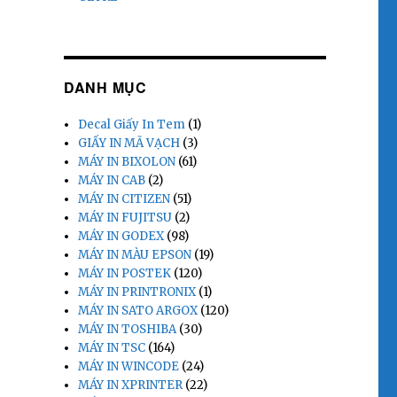
DANH MỤC
Decal Giấy In Tem
(1)
GIẤY IN MÃ VẠCH
(3)
MÁY IN BIXOLON
(61)
MÁY IN CAB
(2)
MÁY IN CITIZEN
(51)
MÁY IN FUJITSU
(2)
MÁY IN GODEX
(98)
MÁY IN MÀU EPSON
(19)
MÁY IN POSTEK
(120)
MÁY IN PRINTRONIX
(1)
MÁY IN SATO ARGOX
(120)
MÁY IN TOSHIBA
(30)
MÁY IN TSC
(164)
MÁY IN WINCODE
(24)
MÁY IN XPRINTER
(22)