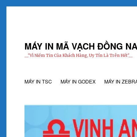
MÁY IN MÃ VẠCH ĐỒNG NA
__"Vì Niềm Tin Của Khách Hàng, Uy Tín Là Trên Hết"__
MÁY IN TSC
MÁY IN GODEX
MÁY IN ZEBR