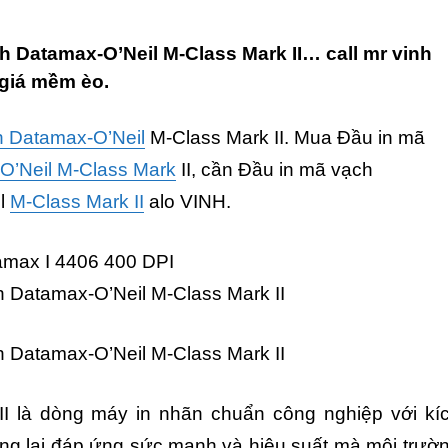
h Datamax-O’Neil M-Class Mark II… call mr vinh
iá mềm èo.
h Datamax-O’Neil
M-Class Mark II. Mua Đầu in mã
’Neil M-Class Mark
II, cần Đầu in mã vạch
l
M-Class Mark II
alo VINH.
amax I 4406 400 DPI
 Datamax-O’Neil M-Class Mark II
 Datamax-O’Neil M-Class Mark II
II là dòng máy in nhãn chuẩn công nghiệp với kí
ng lại đáp ứng sức mạnh và hiệu suất mà môi trườ