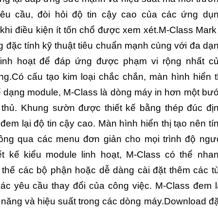
êu cầu, đòi hỏi độ tin cậy cao của các ứng dụ
khi điều kiện ít tốn chổ được xem xét.M-Class Mark 
đặc tính kỹ thuật tiêu chuẩn mạnh cùng với đa dạ
linh hoạt để đáp ứng được phạm vi rộng nhất c
g.Có cấu tạo kim loại chắc chắn, màn hình hiển t
kế dạng module, M-Class là dòng máy in hơn một bư
i thủ. Khung sườn được thiết kế bằng thép đúc đị
em lại độ tin cậy cao. Màn hình hiển thị tạo nên tí
ông qua các menu đơn giản cho mọi trình độ ngư
ết kế kiểu module linh hoạt, M-Class có thể nha
 thế các bộ phận hoặc dễ dàng cài đặt thêm các t
các yêu cầu thay đổi của công việc.
M-Class đem l
nh năng và hiệu suất trong các dòng máy.Download đ