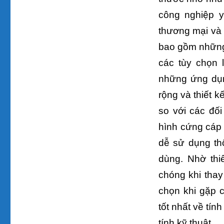
công nghiệp y
thương mại và 
bao gồm những 
các tùy chọn 
những ứng dụn
rộng và thiết 
so với các đố
hình cứng cáp đ
dễ sử dụng th
dùng. Nhờ thi
chóng khi thay
chọn khi gặp 
tốt nhất về tí
tính kỹ thuật