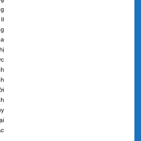
ng
II
ng
ủa
hị
ớc
nh
nh
ời
nh
ùy
ại
ặc