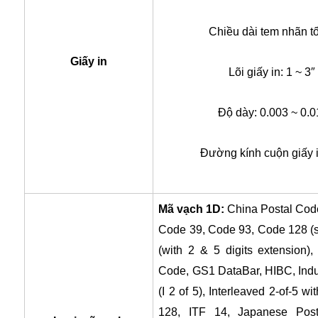
Chiều dài tem nhãn tố
Giấy in
Lõi giấy in: 1 ~ 3
Độ dày: 0.003 ~ 0.0
Đường kính cuộn giấy i
Mã vạch 1D:
China Postal Cod
Code 39, Code 93, Code 128 (
(with 2 & 5 digits extension
Code, GS1 DataBar, HIBC, Industr
(I 2 of 5), Interleaved 2-of-5 w
128, ITF 14, Japanese Post