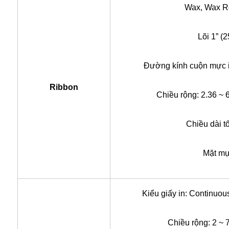
Wax, Wax R
Lõi 1” (
Đường kính cuộn mực in
Ribbon
Chiều rộng: 2.36 ~ 
Chiều dài t
Mặt mự
Kiểu giấy in: Continuous
Chiều rộng: 2 ~ 