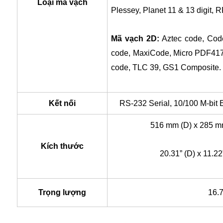
Loại mã vạch
Plessey, Planet 11 & 13 digit, 
Mã vạch 2D:
Aztec code, Cod
code, MaxiCode, Micro PDF41
code, TLC 39, GS1 Composite.
Kết nối
RS-232 Serial, 10/100 M-bit
516 mm (D) x 285 m
Kích thước
20.31” (D) x 11.22
Trọng lượng
16.