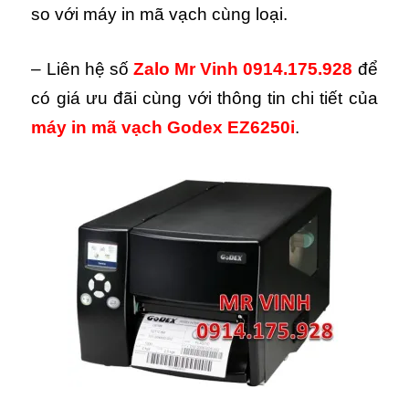
so với máy in mã vạch cùng loại.
– Liên hệ số
Zalo Mr Vinh 0914.175.928
để
có giá ưu đãi cùng với thông tin chi tiết của
máy in mã vạch Godex EZ6250i
.