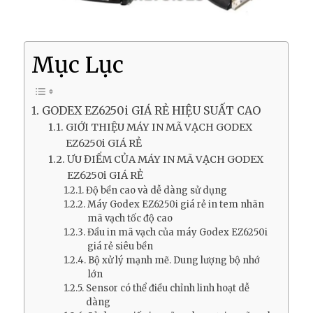
Mục Lục
GODEX EZ6250i GIÁ RẺ HIỆU SUẤT CAO
GIỚI THIỆU MÁY IN MÃ VẠCH GODEX
EZ6250i GIÁ RẺ
ƯU ĐIỂM CỦA MÁY IN MÃ VẠCH GODEX
EZ6250i GIÁ RẺ
Độ bền cao và dễ dàng sử dụng
Máy Godex EZ6250i giá rẻ in tem nhãn
mã vạch tốc độ cao
Đầu in mã vạch của máy Godex EZ6250i
giá rẻ siêu bền
Bộ xử lý mạnh mẽ. Dung lượng bộ nhớ
lớn
Sensor có thể điều chỉnh linh hoạt dễ
dàng