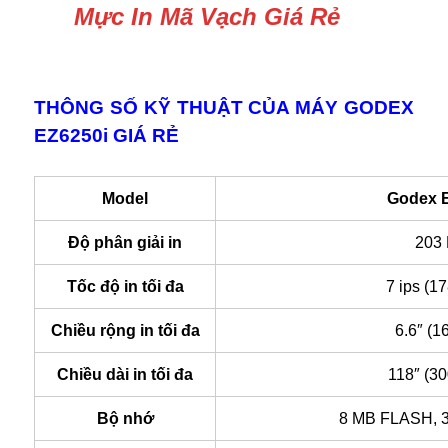
Mực In Mã Vạch Giá Rẻ
THÔNG SỐ KỸ THUẬT CỦA MÁY GODEX
EZ6250i GIÁ RẺ
Model
Godex 
Độ phân giải in
203
Tốc độ in tối đa
7 ips (1
Chiều rộng in tối đa
6.6″ (
Chiều dài in tối đa
118″ (3
Bộ nhớ
8 MB FLASH,