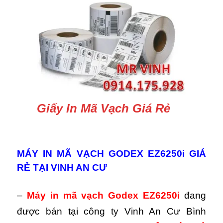
Giấy In Mã Vạch Giá Rẻ
MÁY IN MÃ VẠCH GODEX EZ6250i GIÁ
RẺ TẠI VINH AN CƯ
–
Máy in mã vạch Godex EZ6250i
đang
được bán tại công ty Vinh An Cư Bình