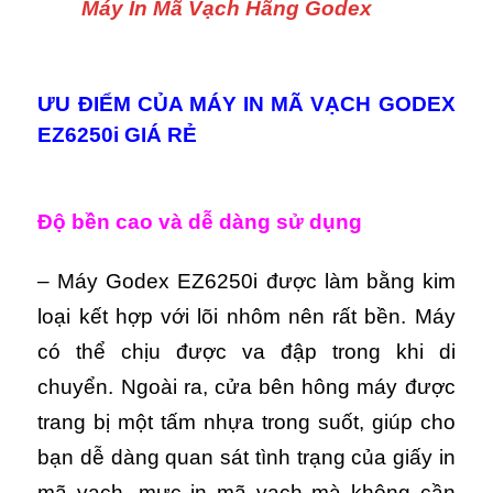
Máy In Mã Vạch Hãng Godex
ƯU ĐIỂM CỦA MÁY IN MÃ VẠCH GODEX
EZ6250i GIÁ RẺ
Độ bền cao và dễ dàng sử dụng
– Máy Godex EZ6250i được làm bằng kim
loại kết hợp với lõi nhôm nên rất bền. Máy
có thể chịu được va đập trong khi di
chuyển. Ngoài ra, cửa bên hông máy được
trang bị một tấm nhựa trong suốt, giúp cho
bạn dễ dàng quan sát tình trạng của giấy in
mã vạch, mực in mã vạch mà không cần