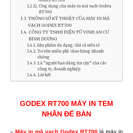
Godex RT700
Ứng dụng của máy in mã vạch Godex
RT700
THÔNG SỐ KỸ THUẬT CỦA MÁY IN MÃ
VẠCH GODEX RT700
CÔNG TY TNHH ĐIỆN TỬ VINH AN CƯ
BÌNH DƯƠNG
Sản phẩm đa dạng. Giá cả siêu rẻ
Tư vấn miễn phí. Giao hàng nhanh
chóng
Là “người bạn đáng tin cậy” của các
công ty, doanh nghiệp
Lời kết
GODEX RT700 MÁY IN TEM
NHÃN ĐỂ BÀN
–
Máy in mã vạch Godex RT700
là máy in