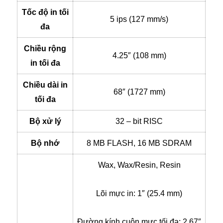
Tốc độ in tối
5 ips (127 mm/s)
đa
Chiều rộng
4.25″ (108 mm)
in tối đa
Chiều dài in
68″ (1727 mm)
tối đa
Bộ xử lý
32 – bit RISC
Bộ nhớ
8 MB FLASH, 16 MB SDRAM
Wax, Wax/Resin, Resin
Lõi mực in: 1″ (25.4 mm)
Đường kính cuộn mực tối đa: 2.67″