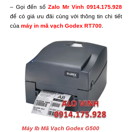
– Gọi đến số
Zalo Mr Vinh 0914.175.928
để có giá ưu đãi cùng với thông tin chi tiết
của
máy in mã vạch Godex RT700
.
Máy Ib Mã Vạch Godex G500