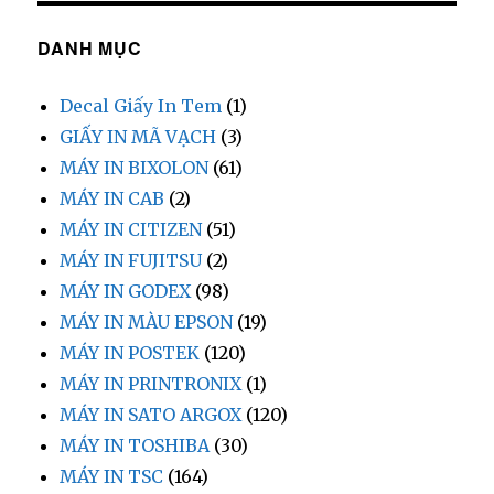
DANH MỤC
Decal Giấy In Tem
(1)
GIẤY IN MÃ VẠCH
(3)
MÁY IN BIXOLON
(61)
MÁY IN CAB
(2)
MÁY IN CITIZEN
(51)
MÁY IN FUJITSU
(2)
MÁY IN GODEX
(98)
MÁY IN MÀU EPSON
(19)
MÁY IN POSTEK
(120)
MÁY IN PRINTRONIX
(1)
MÁY IN SATO ARGOX
(120)
MÁY IN TOSHIBA
(30)
MÁY IN TSC
(164)