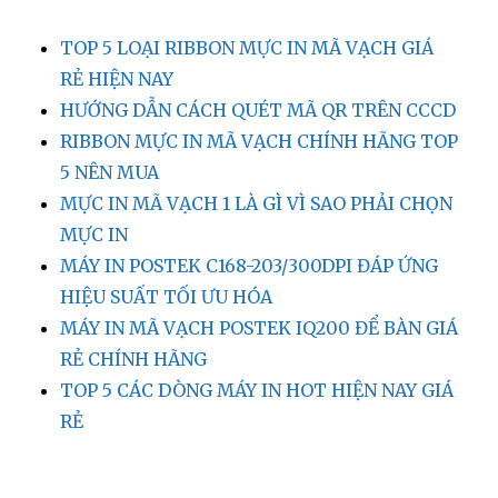
TOP 5 LOẠI RIBBON MỰC IN MÃ VẠCH GIÁ
RẺ HIỆN NAY
HƯỚNG DẪN CÁCH QUÉT MÃ QR TRÊN CCCD
RIBBON MỰC IN MÃ VẠCH CHÍNH HÃNG TOP
5 NÊN MUA
MỰC IN MÃ VẠCH 1 LÀ GÌ VÌ SAO PHẢI CHỌN
MỰC IN
MÁY IN POSTEK C168-203/300DPI ĐÁP ỨNG
HIỆU SUẤT TỐI ƯU HÓA
MÁY IN MÃ VẠCH POSTEK IQ200 ĐỂ BÀN GIÁ
RẺ CHÍNH HÃNG
TOP 5 CÁC DÒNG MÁY IN HOT HIỆN NAY GIÁ
RẺ