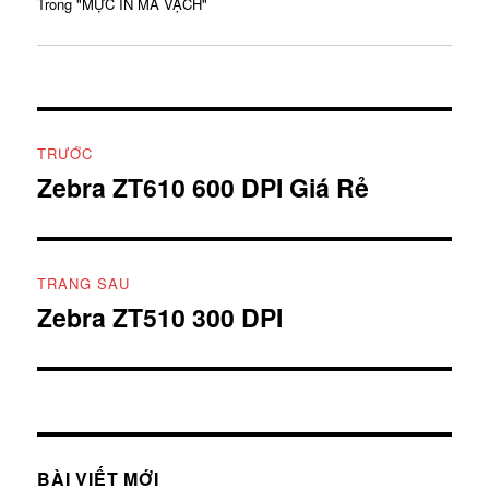
Trong "MỰC IN MÃ VẠCH"
Điều
TRƯỚC
hướng
Zebra ZT610 600 DPI Giá Rẻ
Bài
viết
bài
trước:
viết
TRANG SAU
Zebra ZT510 300 DPI
Bài
tiếp
theo:
BÀI VIẾT MỚI