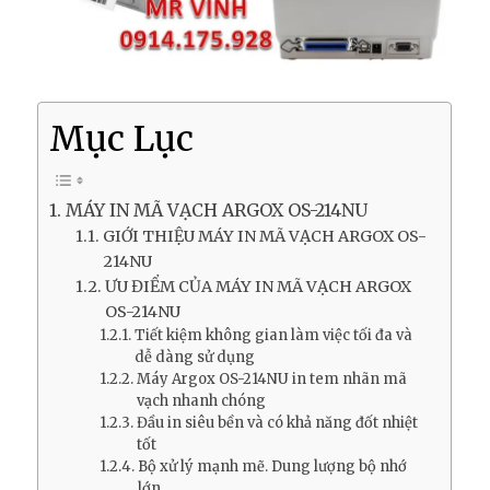
Mục Lục
MÁY IN MÃ VẠCH ARGOX OS-214NU
GIỚI THIỆU MÁY IN MÃ VẠCH ARGOX OS-
214NU
ƯU ĐIỂM CỦA MÁY IN MÃ VẠCH ARGOX
OS-214NU
Tiết kiệm không gian làm việc tối đa và
dễ dàng sử dụng
Máy Argox OS-214NU in tem nhãn mã
vạch nhanh chóng
Đầu in siêu bền và có khả năng đốt nhiệt
tốt
Bộ xử lý mạnh mẽ. Dung lượng bộ nhớ
lớn