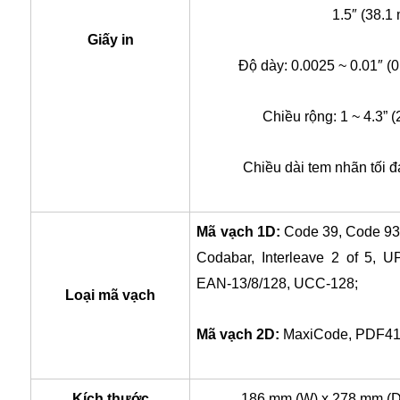
1.5″ (38.1
Giấy in
Độ dày: 0.0025 ~ 0.01″ (
Chiều rộng: 1 ~ 4.3” 
Chiều dài tem nhãn tối 
Mã vạch 1D:
Code 39, Code 93,
Codabar, Interleave 2 of 5, 
EAN-13/8/128, UCC-128;
Loại mã vạch
Mã vạch 2D:
MaxiCode, PDF417
Kích thước
186 mm (W) x 278 mm (D