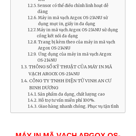
Sensor có thể điều chỉnh linh hoạt dễ
dàng
Máy in mã vạch Argox OS-214NU sử
dụng mực in, giấy in đa dạng
Máy in mã vạch Argox OS-214NU sử dụng
cổng kết nối đa dạng
Trang bị kèm theo của máy in mã vạch
Argox OS-214NU
Ứng dụng của máy in mã vạch Argox
OS-214NU
THÔNG SỐ KỸ THUẬT CỦA MÁY IN MÃ
VẠCH ARGOX OS-214NU
CÔNG TY TNHH ĐIỆN TỬ VINH AN CƯ
BINH DƯƠNG
Sản phẩm đa dạng, chất lượng cao
Hỗ trợ tư vấn miễn phí 100%.
Giao hàng nhanh chóng. Phục vụ tận tình
MÁY IN MÃ VẠCH ARGOX OS-