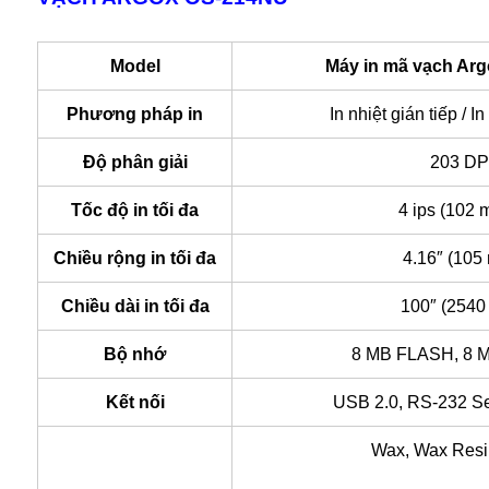
Model
Máy in mã vạch Ar
Phương pháp in
In nhiệt gián tiếp / In
Độ phân giải
203 DP
Tốc độ in tối đa
4 ips (102 
Chiều rộng in tối đa
4.16″ (105
Chiều dài in tối đa
100″ (2540
Bộ nhớ
8 MB FLASH, 8
Kết nối
USB 2.0, RS-232 Ser
Wax, Wax Resi