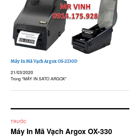
Máy In Mã Vạch Argox OS-2130D
21/03/2020
Trong "MÁY IN SATO ARGOX"
Điều
TRƯỚC
hướng
Máy In Mã Vạch Argox OX-330
Bài
viết