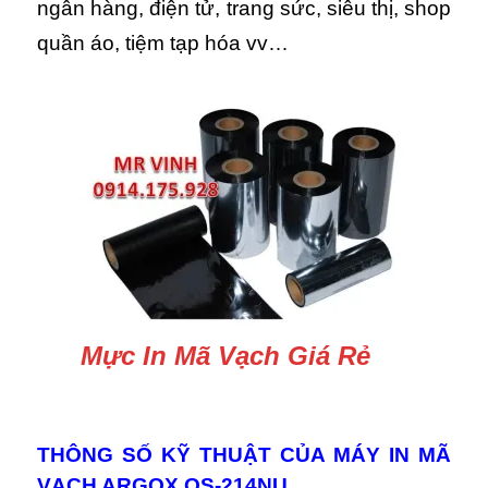
ngân hàng, điện tử, trang sức, siêu thị, shop
quần áo, tiệm tạp hóa vv…
Mực In Mã Vạch Giá Rẻ
THÔNG SỐ KỸ THUẬT CỦA MÁY IN MÃ
VẠCH ARGOX OS-214NU