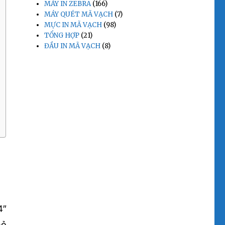
MÁY IN ZEBRA
(166)
MÁY QUÉT MÃ VẠCH
(7)
MỰC IN MÃ VẠCH
(98)
TỔNG HỢP
(21)
ĐẦU IN MÃ VẠCH
(8)
4″
hỏ