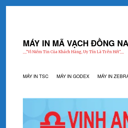
MÁY IN MÃ VẠCH ĐỒNG NA
__"Vì Niềm Tin Của Khách Hàng, Uy Tín Là Trên Hết"__
MÁY IN TSC
MÁY IN GODEX
MÁY IN ZEBR