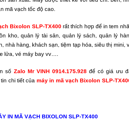
ãn mã vạch tốc độ cao.
ạch Bixolon SLP-TX400
rất thích hợp để in tem nh
ồn kho, quản lý tài sản, quản lý sách, quản lý hà
 nhà hàng, khách sạn, tiệm tạp hóa, siêu thị mini, 
e lửa, vé máy bay vv….
ến số
Zalo
Mr VINH 0914.175.928
để có giá ưu đ
tin chi tiết của
máy in mã vạch Bixolon SLP-TX40
MÁY IN MÃ VẠCH BIXOLON SLP-TX400