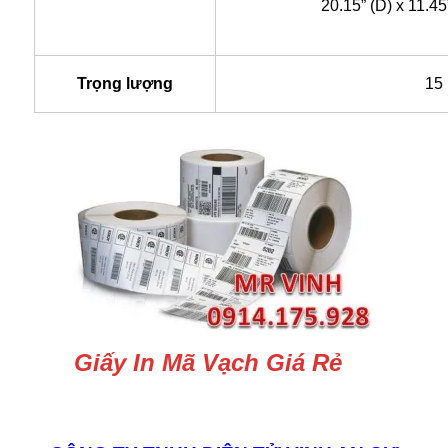
20.15” (D) x 11.45
Trọng lượng
15
Giấy In Mã Vạch Giá Rẻ