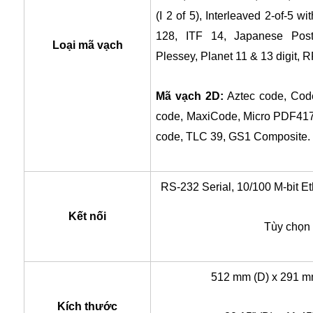
(I 2 of 5), Interleaved 2-of-5 w
128, ITF 14, Japanese Post
Loại mã vạch
Plessey, Planet 11 & 13 digit, 
Mã vạch 2D:
Aztec code, Cod
code, MaxiCode, Micro PDF41
code, TLC 39, GS1 Composite.
RS-232 Serial, 10/100 M-bit E
Kết nối
Tùy chọn P
512 mm (D) x 291 m
Kích thước