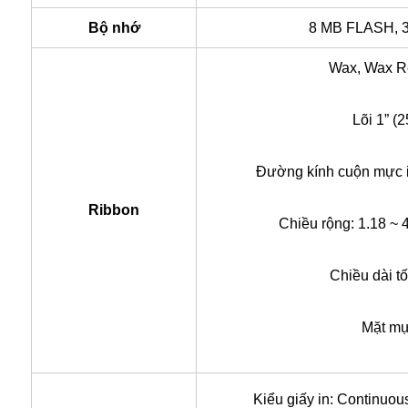
Bộ nhớ
8 MB FLASH,
Wax, Wax R
Lõi 1” (
Đường kính cuộn mực in
Ribbon
Chiều rộng: 1.18 ~ 
Chiều dài t
Mặt mự
Kiểu giấy in: Continuous