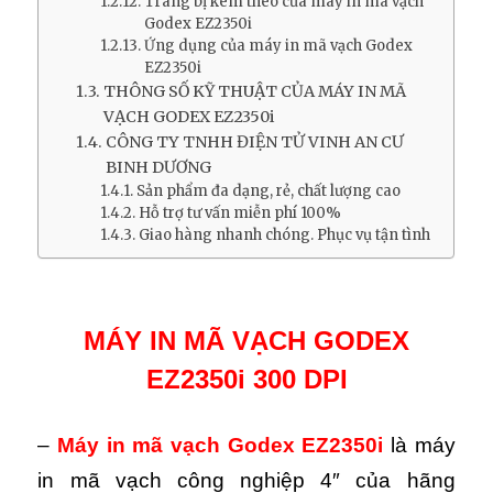
Trang bị kèm theo của máy in mã vạch
Godex EZ2350i
Ứng dụng của máy in mã vạch Godex
EZ2350i
THÔNG SỐ KỸ THUẬT CỦA MÁY IN MÃ
VẠCH GODEX EZ2350i
CÔNG TY TNHH ĐIỆN TỬ VINH AN CƯ
BINH DƯƠNG
Sản phẩm đa dạng, rẻ, chất lượng cao
Hỗ trợ tư vấn miễn phí 100%
Giao hàng nhanh chóng. Phục vụ tận tình
MÁY IN MÃ VẠCH GODEX
EZ2350i 300 DPI
–
Máy in mã vạch Godex EZ2350i
là máy
in mã vạch công nghiệp 4″ của hãng