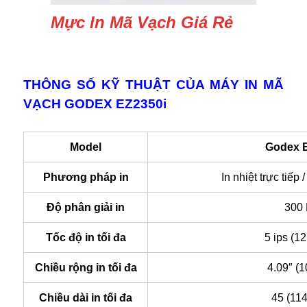
Mực In Mã Vạch Giá Rẻ
THÔNG SỐ KỸ THUẬT CỦA MÁY IN MÃ
VẠCH GODEX EZ2350i
Model
Godex 
Phương pháp in
In nhiệt trực tiếp /
Độ phân giải in
300
Tốc độ in tối đa
5 ips (1
Chiều rộng in tối đa
4.09″ (
Chiều dài in tối đa
45 (11