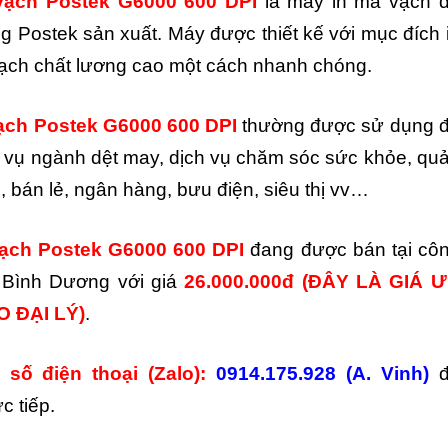
vạch Postek G6000 600 DPI
là máy in mã vạch 
g Postek sản xuất. Máy được thiết kế với mục đích 
ạch chất lương cao một cách nhanh chóng.
ạch Postek G6000 600 DPI
thường được sử dụng 
c vụ ngành dệt may, dịch vụ chăm sóc sức khỏe, qu
, bán lẻ, ngân hàng, bưu điện, siêu thị vv…
ạch Postek G6000 600 DPI
đang được bán tại cô
 Bình Dương với giá
26.000.000đ
(ĐÂY LÀ GIÁ 
 ĐẠI LÝ)
.
 số điện thoại (Zalo):
0914.175.928 (A. Vinh)
c tiếp.