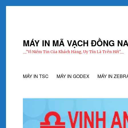
MÁY IN MÃ VẠCH ĐỒNG NA
__"Vì Niềm Tin Của Khách Hàng, Uy Tín Là Trên Hết"__
MÁY IN TSC
MÁY IN GODEX
MÁY IN ZEBR