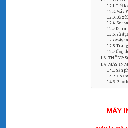
Tiết k
Máy P
Bộ xử
Sensor
Đầu in
Sử dụn
Máy in
Trang
Ứng d
THÔNG SỐ
MÁY IN M
Sản ph
Hỗ tr
Giao 
MÁY I