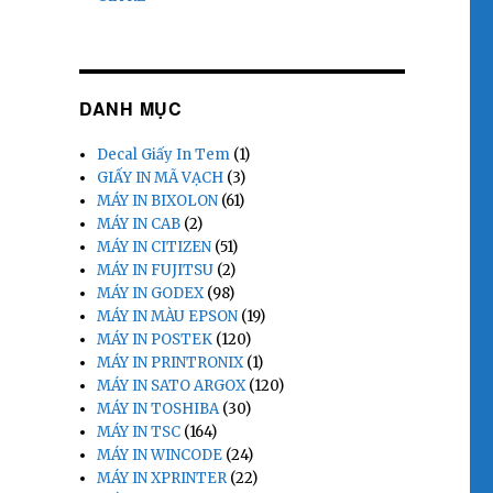
DANH MỤC
Decal Giấy In Tem
(1)
GIẤY IN MÃ VẠCH
(3)
MÁY IN BIXOLON
(61)
MÁY IN CAB
(2)
MÁY IN CITIZEN
(51)
MÁY IN FUJITSU
(2)
MÁY IN GODEX
(98)
MÁY IN MÀU EPSON
(19)
MÁY IN POSTEK
(120)
MÁY IN PRINTRONIX
(1)
MÁY IN SATO ARGOX
(120)
MÁY IN TOSHIBA
(30)
MÁY IN TSC
(164)
MÁY IN WINCODE
(24)
MÁY IN XPRINTER
(22)