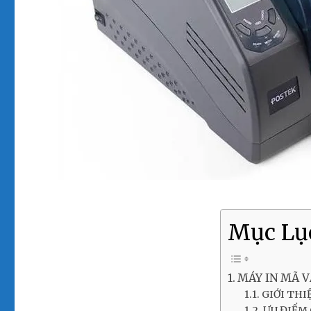
Mục Lụ
MÁY IN MÃ V
GIỚI THI
ƯU ĐIỂM