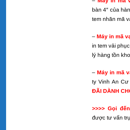
–
Máy in mã 
bàn 4″ của hàn
tem nhãn mã v
–
Máy in mã v
in tem vải phụ
lý hàng tồn kho
–
Máy in mã v
ty Vinh An Cư
ĐÃI DÀNH CHO
>>>> Gọi đến
được tư vấn trự