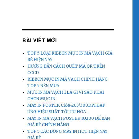
BÀI VIẾT MỚI
TOP 5 LOẠI RIBBON MỰC IN MÃ VẠCH GIÁ
RẺ HIỆN NAY
HƯỚNG DẪN CÁCH QUÉT MÃ QR TRÊN
CCCD
RIBBON MỰC IN MÃ VẠCH CHÍNH HÃNG
TOP 5 NÊN MUA
MỰC IN MÃ VẠCH 1 LÀ GÌ VÌ SAO PHẢI
CHỌN MỰC IN
MÁY IN POSTEK C168-203/300DPI ĐÁP
ỨNG HIỆU SUẤT TỐI ƯU HÓA
MÁY IN MÃ VẠCH POSTEK IQ200 ĐỂ BÀN
GIÁ RẺ CHÍNH HÃNG
TOP 5 CÁC DÒNG MÁY IN HOT HIỆN NAY
GIÁ RẺ