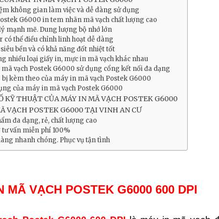
iệm không gian làm việc và dễ dàng sử dụng
ostek G6000 in tem nhãn mã vạch chất lượng cao
 lý mạnh mẽ. Dung lượng bộ nhớ lớn
 có thể điều chỉnh linh hoạt dễ dàng
 siêu bền và có khả năng đốt nhiệt tốt
g nhiều loại giấy in, mực in mã vạch khác nhau
 mã vạch Postek G6000 sử dụng cổng kết nối đa dạng
 bị kèm theo của máy in mã vạch Postek G6000
ụng của máy in mã vạch Postek G6000
 KỸ THUẬT CỦA MÁY IN MÃ VẠCH POSTEK G6000
Ã VẠCH POSTEK G6000 TẠI VINH AN CƯ
ẩm đa dạng, rẻ, chất lượng cao
ợ tư vấn miễn phí 100%
hàng nhanh chóng. Phục vụ tận tình
N MÃ VẠCH POSTEK G6000 600 DPI