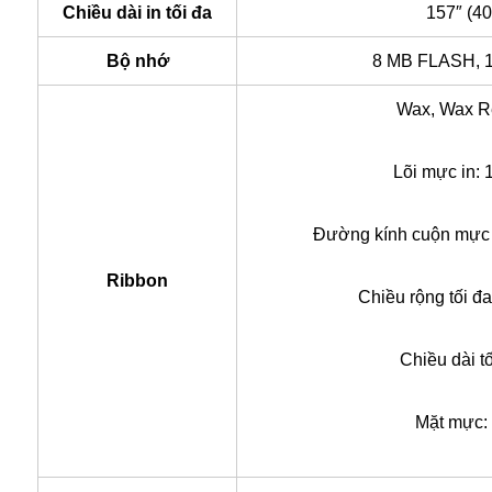
Chiều dài in tối đa
157″ (4
Bộ nhớ
8 MB FLASH,
Wax, Wax R
Lõi mực in: 
Đường kính cuộn mực i
Ribbon
Chiều rộng tối đ
Chiều dài t
Mặt mực: 