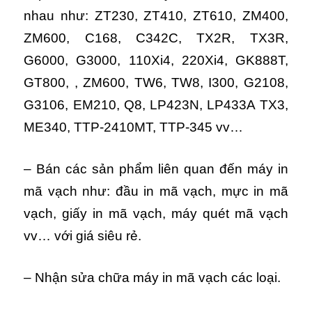
nhau như: ZT230, ZT410, ZT610, ZM400,
ZM600, C168, C342C, TX2R, TX3R,
G6000, G3000, 110Xi4, 220Xi4, GK888T,
GT800, , ZM600, TW6, TW8, I300, G2108,
G3106, EM210, Q8, LP423N, LP433A TX3,
ME340, TTP-2410MT, TTP-345 vv…
– Bán các sản phẩm liên quan đến máy in
mã vạch như: đầu in mã vạch, mực in mã
vạch, giấy in mã vạch, máy quét mã vạch
vv… với giá siêu rẻ.
– Nhận sửa chữa máy in mã vạch các loại.