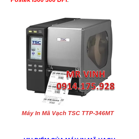
Máy In Mã Vạch TSC TTP-346MT