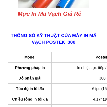
Mực In Mã Vạch Giá Rẻ
THÔNG SỐ KỸ THUẬT CỦA MÁY IN MÃ
VẠCH POSTEK I300
Model
Poste
Phương pháp in
In nhiệt trực tiếp /
Độ phân giải
300
Tốc độ in tối đa
6 ips (1
Chiều rộng in tối đa
4.17″ (