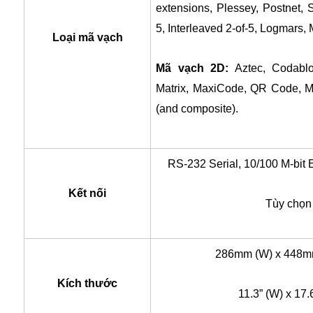
extensions, Plessey, Postnet, St
5, Interleaved 2-of-5, Logmars,
Loại mã vạch
Mã vạch 2D:
Aztec, Codabl
Matrix, MaxiCode, QR Code, 
(and composite).
RS-232 Serial, 10/100 M-bit
Kết nối
Tùy chọn 
286mm (W) x 448m
Kích thước
11.3” (W) x 17.6