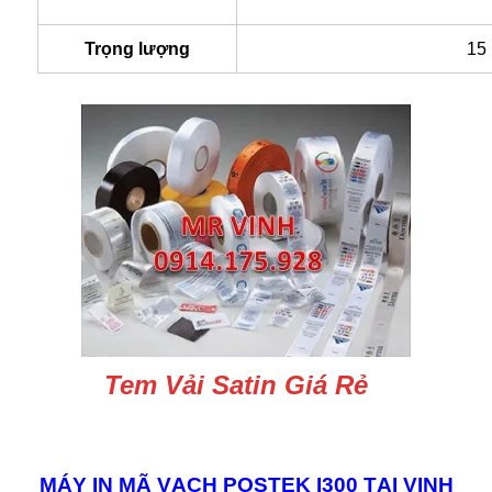
Trọng lượng
15
Tem Vải Satin Giá Rẻ
MÁY IN MÃ VẠCH POSTEK I300 TẠI VINH