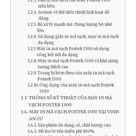
Đầu in mã vạch của máy Postek I300
siêu bền.
Sensor có thể điều chỉnh linh hoạt dễ
dàng
Bộ xử lý mạnh mẽ. Dung lượng bộ nhớ
lớn
Sử dụng giấy in mã vạch, mực in mã vạch
đa dạng
Máy in mã vạch Postek I300 sử dụng
cổng kết nối đa dạng
Máy in mã vạch Postek I300 có khả năng
tương thích cao
Trang bị kèm theo của máy in mã vạch
Postek I300
Ứng dụng của máy in mã vạch Postek
I300
THÔNG SỐ KỸ THUẬT CỦA MÁY IN MÃ
VẠCH POSTEK I300
MÁY IN MÃ VẠCH POSTEK I300 TẠI VINH
AN CƯ
Sản phẩm đa dạng, rẻ, chất lượng cao.
Hỗ trợ tư vấn miễn phí 100%.