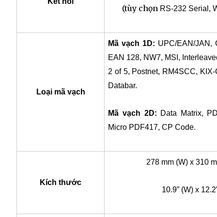
Kết nối
(tùy chọn
RS-232 Serial, W
Mã vạch 1D:
UPC/EAN/JAN, C
EAN 128, NW7, MSI, Interleaved 2
2 of 5, Postnet, RM4SCC, KIX
Databar.
Loại mã vạch
Mã vạch 2D:
Data Matrix, P
Micro PDF417, CP Code.
278 mm (W) x 310 m
Kích thước
10.9” (W) x 12.2”