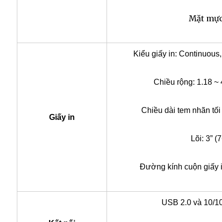
Mặt mực
Kiểu giấy in: Continuous, 
Chiều rộng:
1.18 ~
Chiều dài tem nhãn tối
Giấy in
Lõi: 3” (
Đường kính cuộn giấy i
USB 2.0 và
10/10