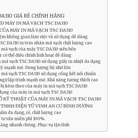
DA310 GIÁ RẺ CHÍNH HÃNG
ỆU MÁY IN MÃ VẠCH TSC DA310
CỦA MÁY IN MÃ VẠCH TSC DA310
iệm không gian làm việc và sử dụng dễ dàng
SC DA310 in tem nhãn mã vạch chất lượng cao
n mã vạch của máy TSC DA310 siêu bền
 có thể điều chỉnh linh hoạt dễ dàng
 mã vạch TSC DA310 sử dụng giấy in nhiệt đa dạng
 lý mạnh mẽ. Dung lượng bộ nhớ lớn
 mã vạch TSC DA310 sử dụng cổng kết nối chuẩn
ngữ lập trình mạnh mẽ. Khả năng tương thích cao
bị kèm theo của máy in mã vạch TSC DA310
dụng của máy in mã vạch TSC DA310
 KỸ THUẬT CỦA MÁY IN MÃ VẠCH TSC DA310
 TNHH ĐIỆN TỬ VINH AN CƯ BÌNH DƯƠNG
ẩm đa dạng, rẻ, chất lượng cao
ợ tư vấn miễn phí 100%.
hàng nhanh chóng. Phục vụ tận tình