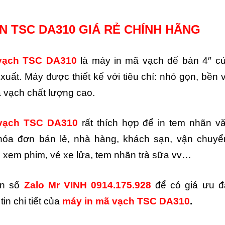
N TSC DA310 GIÁ RẺ CHÍNH HÃNG
vạch TSC DA310
là máy in mã vạch để bàn 4″ c
uất. Máy được thiết kế với tiêu chí: nhỏ gọn, bền 
 vạch chất lượng cao.
 vạch TSC DA310
rất thích hợp để in tem nhãn v
óa đơn bán lẻ, nhà hàng, khách sạn, vận chuyể
vé xem phim, vé xe lửa, tem nhãn trà sữa vv…
ến số
Zalo
Mr VINH 0914.175.928
để có giá ưu đ
tin chi tiết của
máy in mã vạch
TSC DA310
.