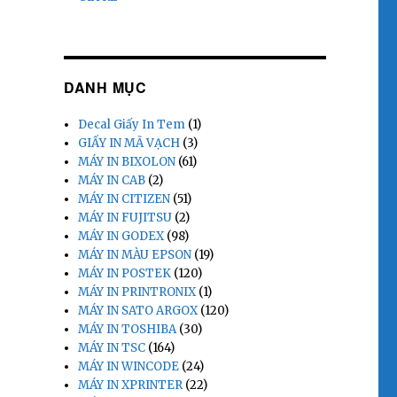
DANH MỤC
Decal Giấy In Tem
(1)
GIẤY IN MÃ VẠCH
(3)
MÁY IN BIXOLON
(61)
MÁY IN CAB
(2)
MÁY IN CITIZEN
(51)
MÁY IN FUJITSU
(2)
MÁY IN GODEX
(98)
MÁY IN MÀU EPSON
(19)
MÁY IN POSTEK
(120)
MÁY IN PRINTRONIX
(1)
MÁY IN SATO ARGOX
(120)
MÁY IN TOSHIBA
(30)
MÁY IN TSC
(164)
MÁY IN WINCODE
(24)
MÁY IN XPRINTER
(22)