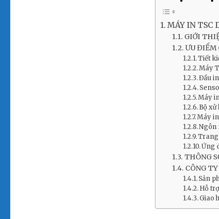
MÁY IN TSC 
GIỚI THI
ƯU ĐIỂM 
Tiết k
Máy T
Đầu i
Sensor
Máy in
Bộ xử
Máy in
Ngôn 
Trang 
Ứng 
THÔNG SỐ
CÔNG TY
Sản ph
Hỗ tr
Giao 