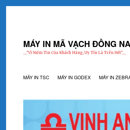
MÁY IN MÃ VẠCH ĐỒNG NA
__"Vì Niềm Tin Của Khách Hàng, Uy Tín Là Trên Hết"__
MÁY IN TSC
MÁY IN GODEX
MÁY IN ZEBR