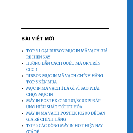
BÀI VIẾT MỚI
TOP 5 LOẠI RIBBON MỰC IN MÃ VẠCH GIÁ
RẺ HIỆN NAY
HƯỚNG DẪN CÁCH QUÉT MÃ QR TRÊN
CCCD
RIBBON MỰC IN MÃ VẠCH CHÍNH HÃNG
TOP 5 NÊN MUA
MỰC IN MÃ VẠCH 1 LÀ GÌ VÌ SAO PHẢI
CHỌN MỰC IN
MÁY IN POSTEK C168-203/300DPI ĐÁP
ỨNG HIỆU SUẤT TỐI ƯU HÓA
MÁY IN MÃ VẠCH POSTEK IQ200 ĐỂ BÀN
GIÁ RẺ CHÍNH HÃNG
TOP 5 CÁC DÒNG MÁY IN HOT HIỆN NAY
GIÁ RẺ