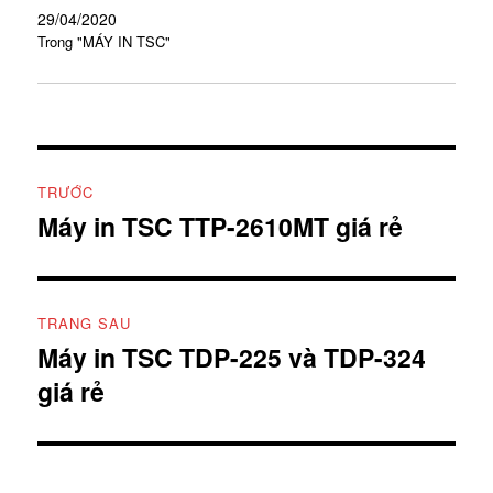
29/04/2020
Trong "MÁY IN TSC"
Điều
TRƯỚC
hướng
Máy in TSC TTP-2610MT giá rẻ
Bài
viết
bài
trước:
viết
TRANG SAU
Máy in TSC TDP-225 và TDP-324
Bài
giá rẻ
tiếp
theo: