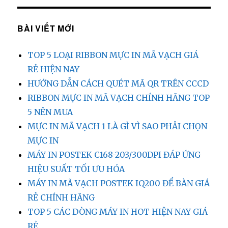
BÀI VIẾT MỚI
TOP 5 LOẠI RIBBON MỰC IN MÃ VẠCH GIÁ
RẺ HIỆN NAY
HƯỚNG DẪN CÁCH QUÉT MÃ QR TRÊN CCCD
RIBBON MỰC IN MÃ VẠCH CHÍNH HÃNG TOP
5 NÊN MUA
MỰC IN MÃ VẠCH 1 LÀ GÌ VÌ SAO PHẢI CHỌN
MỰC IN
MÁY IN POSTEK C168-203/300DPI ĐÁP ỨNG
HIỆU SUẤT TỐI ƯU HÓA
MÁY IN MÃ VẠCH POSTEK IQ200 ĐỂ BÀN GIÁ
RẺ CHÍNH HÃNG
TOP 5 CÁC DÒNG MÁY IN HOT HIỆN NAY GIÁ
RẺ