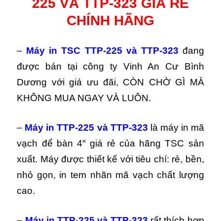
225 VÀ TTP-323 GIÁ RẺ
CHÍNH HÃNG
–
Máy in TSC TTP-225 và TTP-323
đang
được bán tại công ty Vinh An Cư Bình
Dương với giá ưu đãi, CÒN CHỜ GÌ MÀ
KHÔNG MUA NGAY VÀ LUÔN.
–
Máy in TTP-225 và TTP-323
là máy in mã
vạch để bàn 4″ giá rẻ của hãng TSC sản
xuất. Máy được thiết kế với tiêu chí: rẻ, bền,
nhỏ gọn, in tem nhãn mã vạch chất lượng
cao.
–
Máy in TTP-225 và TTP-323
rất thích hợp