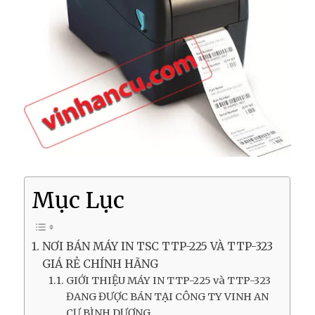
Mục Lục
NƠI BÁN MÁY IN TSC TTP-225 VÀ TTP-323
GIÁ RẺ CHÍNH HÃNG
GIỚI THIỆU MÁY IN TTP-225 và TTP-323
ĐANG ĐƯỢC BÁN TẠI CÔNG TY VINH AN
CƯ BÌNH DƯƠNG