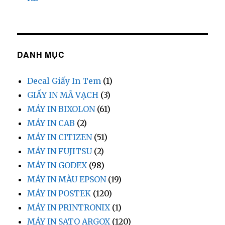
DANH MỤC
Decal Giấy In Tem
(1)
GIẤY IN MÃ VẠCH
(3)
MÁY IN BIXOLON
(61)
MÁY IN CAB
(2)
MÁY IN CITIZEN
(51)
MÁY IN FUJITSU
(2)
MÁY IN GODEX
(98)
MÁY IN MÀU EPSON
(19)
MÁY IN POSTEK
(120)
MÁY IN PRINTRONIX
(1)
MÁY IN SATO ARGOX
(120)