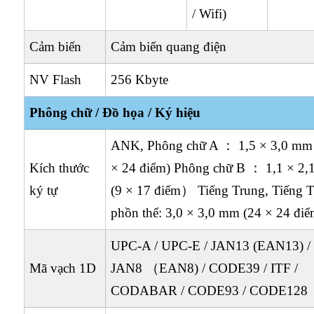
/ Wifi)
Cảm biến
Cảm biến quang điện
NV Flash
256 Kbyte
Phông chữ / Đồ họa / Ký hiệu
ANK, Phông chữ A ： 1,5 × 3,0 mm
Kích thước
× 24 điểm) Phông chữ B ： 1,1 × 2
ký tự
(9 × 17 điểm） Tiếng Trung, Tiếng 
phồn thể: 3,0 × 3,0 mm (24 × 24 đ
UPC-A / UPC-E / JAN13 (EAN13) /
Mã vạch 1D
JAN8 （EAN8) / CODE39 / ITF /
CODABAR / CODE93 / CODE128