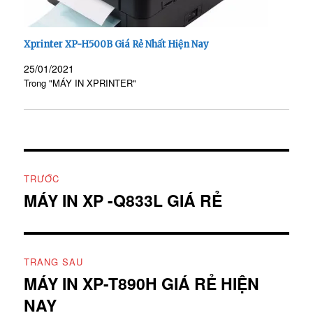
Xprinter XP-H500B Giá Rẻ Nhất Hiện Nay
25/01/2021
Trong "MÁY IN XPRINTER"
Điều
TRƯỚC
hướng
MÁY IN XP -Q833L GIÁ RẺ
Bài
viết
bài
trước:
viết
TRANG SAU
MÁY IN XP-T890H GIÁ RẺ HIỆN
Bài
NAY
tiếp