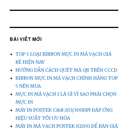
theo:
BÀI VIẾT MỚI
TOP 5 LOẠI RIBBON MỰC IN MÃ VẠCH GIÁ
RẺ HIỆN NAY
HƯỚNG DẪN CÁCH QUÉT MÃ QR TRÊN CCCD
RIBBON MỰC IN MÃ VẠCH CHÍNH HÃNG TOP
5 NÊN MUA
MỰC IN MÃ VẠCH 1 LÀ GÌ VÌ SAO PHẢI CHỌN
MỰC IN
MÁY IN POSTEK C168-203/300DPI ĐÁP ỨNG
HIỆU SUẤT TỐI ƯU HÓA
MÁY IN MÃ VẠCH POSTEK IQ200 ĐỂ BÀN GIÁ