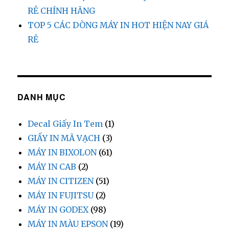
RẺ CHÍNH HÃNG
TOP 5 CÁC DÒNG MÁY IN HOT HIỆN NAY GIÁ
RẺ
DANH MỤC
Decal Giấy In Tem
(1)
GIẤY IN MÃ VẠCH
(3)
MÁY IN BIXOLON
(61)
MÁY IN CAB
(2)
MÁY IN CITIZEN
(51)
MÁY IN FUJITSU
(2)
MÁY IN GODEX
(98)
MÁY IN MÀU EPSON
(19)