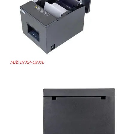
MÁY IN XP-Q837L