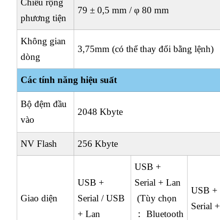
Chiều rộng
79 ± 0,5 mm / φ 80 mm
phương tiện
Không gian
3,75mm (có thể thay đổi bằng lệnh)
dòng
Các tính năng hiệu suất
Bộ đệm đầu
2048 Kbyte
vào
NV Flash
256 Kbyte
USB +
USB +
Serial + Lan
USB +
Giao diện
Serial / USB
(Tùy chọn
Serial 
+ Lan
： Bluetooth