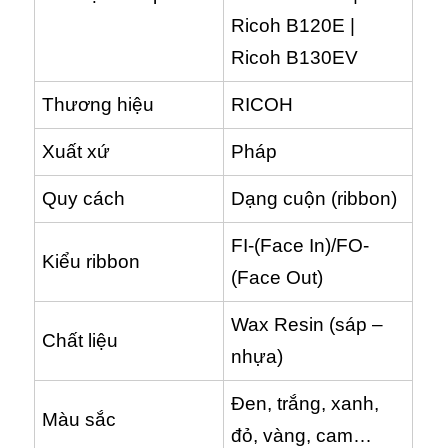
Ricoh B120E |
Ricoh B130EV
Thương hiệu
RICOH
Xuất xứ
Pháp
Quy cách
Dạng cuộn (ribbon)
FI-(Face In)/FO-
Kiểu ribbon
(Face Out)
Wax Resin (sáp –
Chất liệu
nhựa)
Đen, trắng, xanh,
Màu sắc
đỏ, vàng, cam…