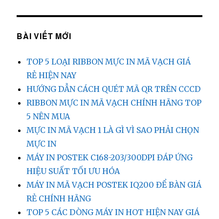
BÀI VIẾT MỚI
TOP 5 LOẠI RIBBON MỰC IN MÃ VẠCH GIÁ
RẺ HIỆN NAY
HƯỚNG DẪN CÁCH QUÉT MÃ QR TRÊN CCCD
RIBBON MỰC IN MÃ VẠCH CHÍNH HÃNG TOP
5 NÊN MUA
MỰC IN MÃ VẠCH 1 LÀ GÌ VÌ SAO PHẢI CHỌN
MỰC IN
MÁY IN POSTEK C168-203/300DPI ĐÁP ỨNG
HIỆU SUẤT TỐI ƯU HÓA
MÁY IN MÃ VẠCH POSTEK IQ200 ĐỂ BÀN GIÁ
RẺ CHÍNH HÃNG
TOP 5 CÁC DÒNG MÁY IN HOT HIỆN NAY GIÁ