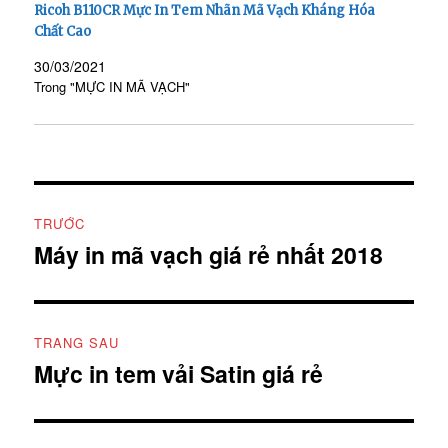
Ricoh B110CR Mực In Tem Nhãn Mã Vạch Kháng Hóa
Chất Cao
30/03/2021
Trong "MỰC IN MÃ VẠCH"
Điều
TRƯỚC
hướng
Máy in mã vạch giá rẻ nhất 2018
Bài
viết
bài
trước:
viết
TRANG SAU
Mực in tem vải Satin giá rẻ
Bài
tiếp
theo: