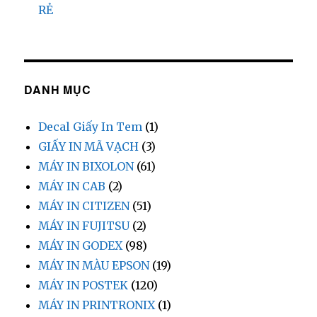
RẺ
DANH MỤC
Decal Giấy In Tem
(1)
GIẤY IN MÃ VẠCH
(3)
MÁY IN BIXOLON
(61)
MÁY IN CAB
(2)
MÁY IN CITIZEN
(51)
MÁY IN FUJITSU
(2)
MÁY IN GODEX
(98)
MÁY IN MÀU EPSON
(19)
MÁY IN POSTEK
(120)
MÁY IN PRINTRONIX
(1)