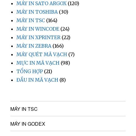
MÁY IN SATO ARGOX
(120)
MÁY IN TOSHIBA
(30)
MÁY IN TSC
(164)
MÁY IN WINCODE
(24)
MÁY IN XPRINTER
(22)
MÁY IN ZEBRA
(166)
MÁY QUÉT MÃ VẠCH
(7)
MỰC IN MÃ VẠCH
(98)
TỔNG HỢP
(21)
ĐẦU IN MÃ VẠCH
(8)
MÁY IN TSC
MÁY IN GODEX