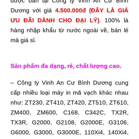
được bán tại Công ty Vinh An Cư Bình
Dương với giá
4.500.000đ
(ĐÂY LÀ GIÁ
ƯU ĐÃI DÀNH CHO ĐẠI LÝ)
. 100% là
hàng nhập khẩu từ nước ngoài về, bán lẻ
mà giá sỉ.
Sản phẩm đa dạng, rẻ, chất lượng cao.
– Công ty Vinh An Cư Bình Dương cung
cấp nhiều loại máy in mã vạch khác nhau
như: ZT230, ZT410, ZT420, ZT510, ZT610,
ZM400, ZM600, C168, C342C, TX2R,
TX3R, G2000, G2108, G2000E, G3106,
G6000, G3000, G3000E, 110Xi4, 140Xi4,