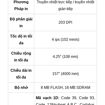
Phương
Truyền nhiệt trực tiếp / truyền nhiệt
Pháp in
gián tiếp
Độ phân giải
203 DPI
in
Tốc độ in tối
4 ips (102 mm/s)
đa
Chiều rộng
4.25″ (108 mm)
in tối đa
Chiều dài in
157″ (4000 mm)
tối đa
Bộ nhớ
8 MB FLASH, 16 MB SDRAM
Mã vạch 1D:
Code 39, Code 93,
Code 128/subset A,B,C, Codabar.