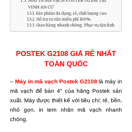
MÁY IN MÃ VẠCH POSTEK G2108 TẠI
VINH AN CƯ
Sản phẩm đa dạng, rẻ, chất lượng cao.
Hỗ trợ tư vấn miễn phí 100%.
Giao hàng nhanh chóng. Phục vụ tận tình
POSTEK G2108 GIÁ RẺ NHẤT
TOÀN QUỐC
–
Máy in mã vạch Postek G2108
là máy in
mã vạch để bàn 4″ của hãng Postek sản
xuất. Máy được thiết kế với tiêu chí: rẻ, bền,
nhỏ gọn, in tem nhãn mã vạch nhanh
chóng
.