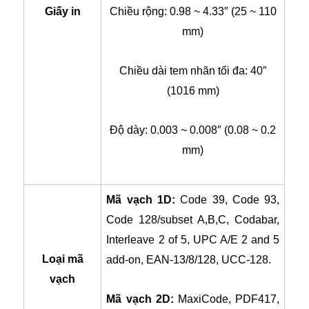
Giấy in
Chiều rộng: 0.98 ~ 4.33″ (25 ~ 110
mm)
Chiều dài tem nhãn tối đa: 40″
(1016 mm)
Độ dày: 0.003 ~ 0.008″ (0.08 ~ 0.2
mm)
Mã vạch 1D:
Code 39, Code 93,
Code 128/subset A,B,C, Codabar,
Interleave 2 of 5, UPC A/E 2 and 5
Loại mã
add-on, EAN-13/8/128, UCC-128.
vạch
Mã vạch 2D:
MaxiCode, PDF417,