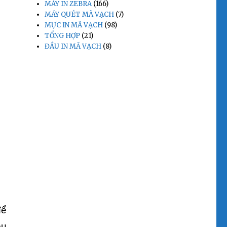
MÁY IN ZEBRA
(166)
MÁY QUÉT MÃ VẠCH
(7)
MỰC IN MÃ VẠCH
(98)
TỔNG HỢP
(21)
ĐẦU IN MÃ VẠCH
(8)
để
êu