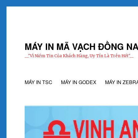
MÁY IN MÃ VẠCH ĐỒNG NA
__"Vì Niềm Tin Của Khách Hàng, Uy Tín Là Trên Hết"__
MÁY IN TSC
MÁY IN GODEX
MÁY IN ZEBR