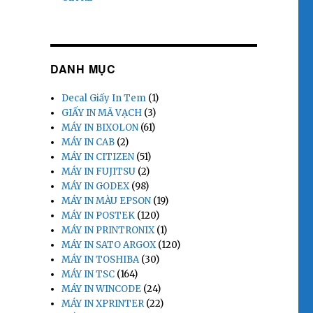
DANH MỤC
Decal Giấy In Tem
(1)
GIẤY IN MÃ VẠCH
(3)
MÁY IN BIXOLON
(61)
MÁY IN CAB
(2)
MÁY IN CITIZEN
(51)
MÁY IN FUJITSU
(2)
MÁY IN GODEX
(98)
MÁY IN MÀU EPSON
(19)
MÁY IN POSTEK
(120)
MÁY IN PRINTRONIX
(1)
MÁY IN SATO ARGOX
(120)
MÁY IN TOSHIBA
(30)
MÁY IN TSC
(164)
MÁY IN WINCODE
(24)
MÁY IN XPRINTER
(22)