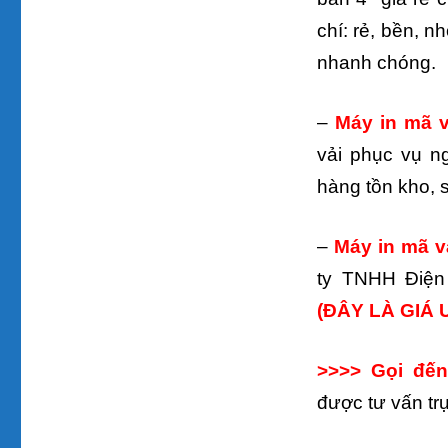
chí: rẻ, bền, 
nhanh chóng.
–
Máy in mã 
vải phục vụ n
hàng tồn kho, 
–
Máy in mã v
ty TNHH Điện
(ĐÂY LÀ GIÁ 
>>>> Gọi đến
được tư vấn trự