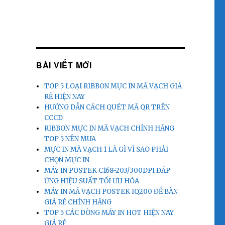
BÀI VIẾT MỚI
TOP 5 LOẠI RIBBON MỰC IN MÃ VẠCH GIÁ
RẺ HIỆN NAY
HƯỚNG DẪN CÁCH QUÉT MÃ QR TRÊN
CCCD
RIBBON MỰC IN MÃ VẠCH CHÍNH HÃNG
TOP 5 NÊN MUA
MỰC IN MÃ VẠCH 1 LÀ GÌ VÌ SAO PHẢI
CHỌN MỰC IN
MÁY IN POSTEK C168-203/300DPI ĐÁP
ỨNG HIỆU SUẤT TỐI ƯU HÓA
MÁY IN MÃ VẠCH POSTEK IQ200 ĐỂ BÀN
GIÁ RẺ CHÍNH HÃNG
TOP 5 CÁC DÒNG MÁY IN HOT HIỆN NAY
GIÁ RẺ