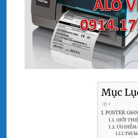
Mục Lụ
POSTEK G60
GIỚI THI
ƯU ĐIỂM
Tiết k