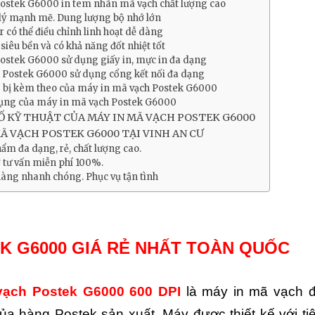
ostek G6000 in tem nhãn mã vạch chất lượng cao
 lý mạnh mẽ. Dung lượng bộ nhớ lớn
 có thể điều chỉnh linh hoạt dễ dàng
 siêu bền và có khả năng đốt nhiệt tốt
ostek G6000 sử dụng giấy in, mực in đa dạng
 Postek G6000 sử dụng cổng kết nối đa dạng
 bị kèm theo của máy in mã vạch Postek G6000
ụng của máy in mã vạch Postek G6000
 KỸ THUẬT CỦA MÁY IN MÃ VẠCH POSTEK G6000
Ã VẠCH POSTEK G6000 TẠI VINH AN CƯ
ẩm đa dạng, rẻ, chất lượng cao.
ợ tư vấn miễn phí 100%.
hàng nhanh chóng. Phục vụ tận tình
K G6000 GIÁ RẺ NHẤT TOÀN QUỐC
vạch Postek G6000 600 DPI
là máy in mã vạch 
của hàng Postek sản xuất. Máy được thiết kế với ti