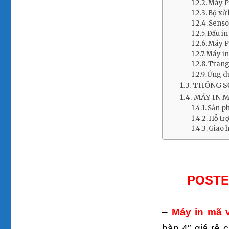
Máy P
Bộ xử
Sensor
Đầu in
Máy P
Máy in
Trang
Ứng d
THÔNG SỐ
MÁY IN M
Sản ph
Hỗ tr
Giao 
POSTE
–
Máy in mã 
bàn 4″ giá rẻ 