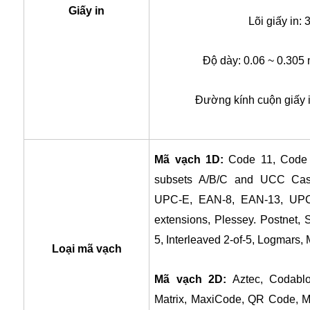
Giấy in
Lõi giấy in: 
Độ dày: 0.06 ~ 0.305
Đường kính cuộn giấy i
Mã vạch 1D:
Code 11, Code 
subsets A/B/C and UCC Cas
UPC-E, EAN-8, EAN-13, UPC
extensions, Plessey. Postnet, St
5, Interleaved 2-of-5, Logmars,
Loại mã vạch
Mã vạch 2D:
Aztec, Codabl
Matrix, MaxiCode, QR Code, 