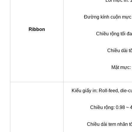
Lõi mực in: 
Đường kính cuộn mực i
Ribbon
Chiều rộng tối đ
Chiều dài t
Mặt mực: 
Kiểu giấy in: Roll-feed, die-cu
Chiều rộng: 0.98 ~ 
Chiều dài tem nhãn t