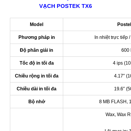
VẠCH POSTEK TX6
Model
Poste
Phương pháp in
In nhiệt trực tiếp /
Độ phân giải in
600
Tốc độ in tối đa
4 ips (1
Chiều rộng in tối đa
4.17″ (
Chiều dài in tối đa
19.6″ (
Bộ nhớ
8 MB FLASH,
Wax, Wax R