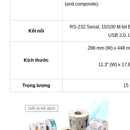
(and composite).
RS-232 Serial, 10/100 M-bit E
Kết nối
USB 2.0, 
286 mm (W) x 448 m
Kích thước
11.3” (W) x 17.6
Trọng lượng
15