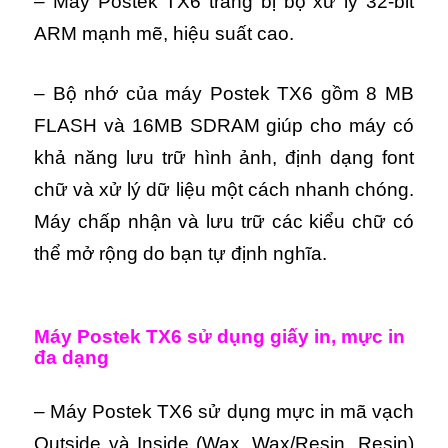
– Máy Postek TX6 trang bị bộ xử lý 32-bit
ARM mạnh mẽ, hiệu suất cao.
– Bộ nhớ của máy Postek TX6 gồm 8 MB
FLASH và 16MB SDRAM giúp cho máy có
khả năng lưu trữ hình ảnh, định dạng font
chữ và xử lý dữ liệu một cách nhanh chóng.
Máy chấp nhận và lưu trữ các kiểu chữ có
thể mở rộng do bạn tự định nghĩa.
Máy Postek TX6 sử dụng giấy in, mực in
đa dạng
– Máy Postek TX6 sử dụng mực in mã vạch
Outside và Inside (Wax, Wax/Resin, Resin)