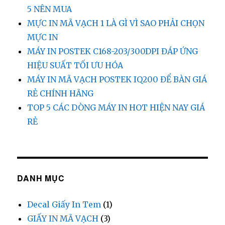
5 NÊN MUA
MỰC IN MÃ VẠCH 1 LÀ GÌ VÌ SAO PHẢI CHỌN
MỰC IN
MÁY IN POSTEK C168-203/300DPI ĐÁP ỨNG
HIỆU SUẤT TỐI ƯU HÓA
MÁY IN MÃ VẠCH POSTEK IQ200 ĐỂ BÀN GIÁ
RẺ CHÍNH HÃNG
TOP 5 CÁC DÒNG MÁY IN HOT HIỆN NAY GIÁ
RẺ
DANH MỤC
Decal Giấy In Tem
(1)
GIẤY IN MÃ VẠCH
(3)