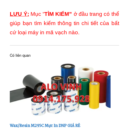
LƯU Ý:
Mục “
TÌM KIẾM”
ở đầu trang có thể
giúp bạn tìm kiếm thông tin chi tiết của bất
cứ loại máy in mã vạch nào.
Có liên quan
Wax/Resin M295C Mực In DNP GIÁ RẺ