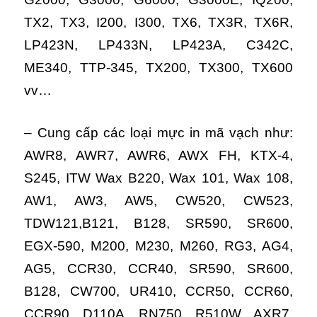
TX2, TX3, I200, I300, TX6, TX3R, TX6R,
LP423N, LP433N, LP423A, C342C,
ME340, TTP-345, TX200, TX300, TX600
vv…
– Cung cấp các loại mực in mã vạch như:
AWR8, AWR7, AWR6, AWX FH, KTX-4,
S245, ITW Wax B220, Wax 101, Wax 108,
AW1, AW3, AW5, CW520, CW523,
TDW121,B121, B128, SR590, SR600,
EGX-590, M200, M230, M260, RG3, AG4,
AG5, CCR30, CCR40, SR590, SR600,
B128, CW700, UR410, CCR50, CCR60,
CCR90, D110A, RN750, R510W, AXR7,