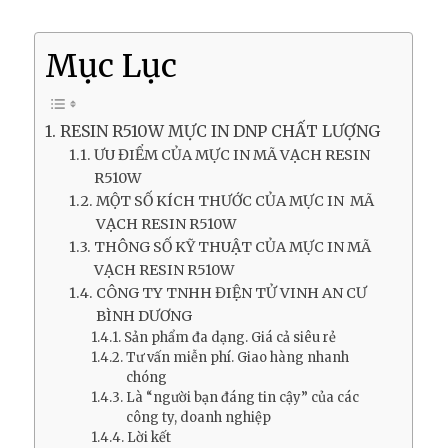
Mục Lục
RESIN R510W MỰC IN DNP CHẤT LƯỢNG
ƯU ĐIỂM CỦA MỰC IN MÃ VẠCH RESIN
R510W
MỘT SỐ KÍCH THƯỚC CỦA MỰC IN MÃ
VẠCH RESIN R510W
THÔNG SỐ KỸ THUẬT CỦA MỰC IN MÃ
VẠCH RESIN R510W
CÔNG TY TNHH ĐIỆN TỬ VINH AN CƯ
BÌNH DƯƠNG
Sản phẩm đa dạng. Giá cả siêu rẻ
Tư vấn miễn phí. Giao hàng nhanh
chóng
Là “người bạn đáng tin cậy” của các
công ty, doanh nghiệp
Lời kết