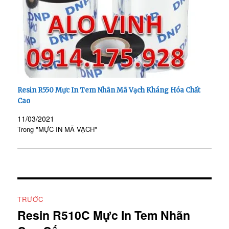
Resin R550 Mực In Tem Nhãn Mã Vạch Kháng Hóa Chất
Cao
11/03/2021
Trong "MỰC IN MÃ VẠCH"
Điều
TRƯỚC
hướng
Resin R510C Mực In Tem Nhãn
Bài
viết