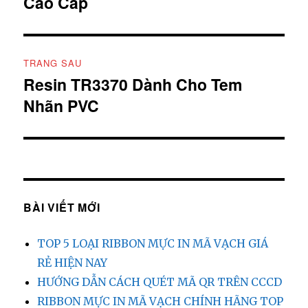
Cao Cấp
bài
trước:
viết
TRANG SAU
Resin TR3370 Dành Cho Tem
Bài
Nhãn PVC
tiếp
theo:
BÀI VIẾT MỚI
TOP 5 LOẠI RIBBON MỰC IN MÃ VẠCH GIÁ
RẺ HIỆN NAY
HƯỚNG DẪN CÁCH QUÉT MÃ QR TRÊN CCCD
RIBBON MỰC IN MÃ VẠCH CHÍNH HÃNG TOP