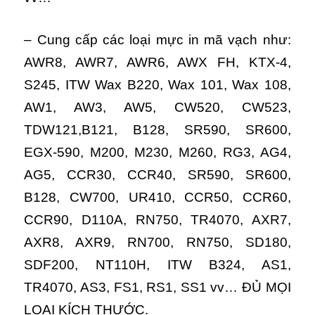
– Cung cấp các loại mực in mã vạch như:
AWR8, AWR7, AWR6, AWX FH, KTX-4,
S245, ITW Wax B220, Wax 101, Wax 108,
AW1, AW3, AW5, CW520, CW523,
TDW121,B121, B128, SR590, SR600,
EGX-590, M200, M230, M260, RG3, AG4,
AG5, CCR30, CCR40, SR590, SR600,
B128, CW700, UR410, CCR50, CCR60,
CCR90, D110A, RN750, TR4070, AXR7,
AXR8, AXR9, RN700, RN750, SD180,
SDF200, NT110H, ITW B324, AS1,
TR4070, AS3, FS1, RS1, SS1 vv… ĐỦ MỌI
LOẠI KÍCH THƯỚC.