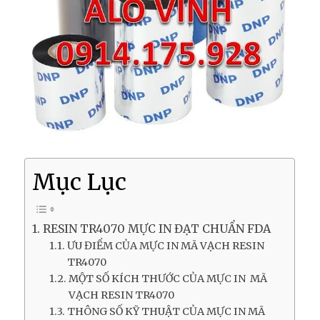
Mục Lục
RESIN TR4070 MỰC IN ĐẠT CHUẨN FDA
ƯU ĐIỂM CỦA MỰC IN MÃ VẠCH RESIN
TR4070
MỘT SỐ KÍCH THƯỚC CỦA MỰC IN MÃ
VẠCH RESIN TR4070
THÔNG SỐ KỸ THUẬT CỦA MỰC IN MÃ