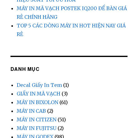
MÁY IN MÃ VẠCH POSTEK IQ200 ĐỂ BÀN GIÁ
RẺ CHÍNH HÃNG
TOP 5 CÁC DÒNG MÁY IN HOT HIỆN NAY GIÁ
RẺ
DANH MỤC
Decal Giấy In Tem
(1)
GIẤY IN MÃ VẠCH
(3)
MÁY IN BIXOLON
(61)
MÁY IN CAB
(2)
MÁY IN CITIZEN
(51)
MÁY IN FUJITSU
(2)
MÁY IN GODEX
(98)