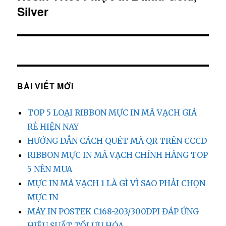
Silver
tiếp
theo:
BÀI VIẾT MỚI
TOP 5 LOẠI RIBBON MỰC IN MÃ VẠCH GIÁ
RẺ HIỆN NAY
HƯỚNG DẪN CÁCH QUÉT MÃ QR TRÊN CCCD
RIBBON MỰC IN MÃ VẠCH CHÍNH HÃNG TOP
5 NÊN MUA
MỰC IN MÃ VẠCH 1 LÀ GÌ VÌ SAO PHẢI CHỌN
MỰC IN
MÁY IN POSTEK C168-203/300DPI ĐÁP ỨNG
HIỆU SUẤT TỐI ƯU HÓA