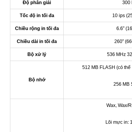
Độ phân giải
300
Tốc độ in tối đa
10 ips (
Chiều rộng in tối đa
6.6” (
Chiều dài in tối đa
260” (6
Bộ xử lý
536 MHz 32
512 MB FLASH (có thể 
Bộ nhớ
256 MB
Wax, Wax/R
Lõi mực in: 