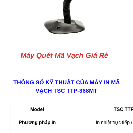
Máy Quét Mã Vạch Giá Rẻ
THÔNG SỐ KỸ THUẬT CỦA MÁY IN MÃ
VẠCH TSC TTP-368MT
Model
TSC TT
Phương pháp in
In nhiệt trực tiếp /