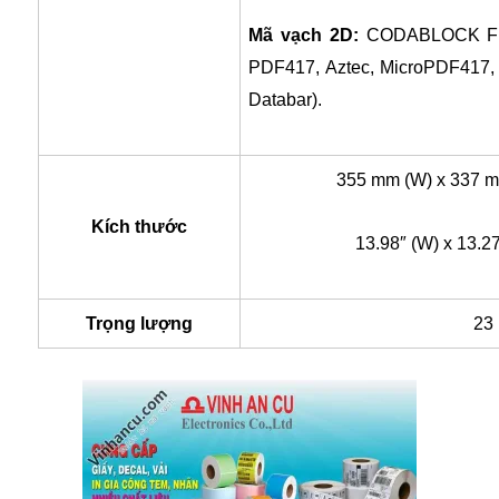
Mã vạch 2D:
CODABLOCK F mo
PDF417, Aztec, MicroPDF417
Databar).
355 mm (W) x 337 m
Kích thước
13.98″ (W) x 13.27
Trọng lượng
23