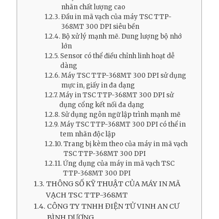
nhãn chất lượng cao
Đầu in mã vạch của máy TSC TTP-
368MT 300 DPI siêu bền
Bộ xử lý mạnh mẽ. Dung lượng bộ nhớ
lớn
Sensor có thể điều chỉnh linh hoạt dễ
dàng
Máy TSC TTP-368MT 300 DPI sử dụng
mực in, giấy in đa dạng
Máy in TSC TTP-368MT 300 DPI sử
dụng cổng kết nối đa dạng
Sử dụng ngôn ngữ lập trình mạnh mẽ
Máy TSC TTP-368MT 300 DPI có thể in
tem nhãn độc lập
Trang bị kèm theo của máy in mã vạch
TSC TTP-368MT 300 DPI
Ứng dụng của máy in mã vạch TSC
TTP-368MT 300 DPI
THÔNG SỐ KỸ THUẬT CỦA MÁY IN MÃ
VẠCH TSC TTP-368MT
CÔNG TY TNHH ĐIỆN TỬ VINH AN CƯ
BÌNH DƯƠNG