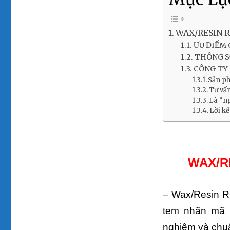
WAX/RESIN R
ƯU ĐIỂM 
THÔNG S
CÔNG TY 
Sản ph
Tư vấ
Là “ng
Lời kế
WAX/R
– Wax/Resin RG
tem nhãn mã v
nghiệm và chuẩ