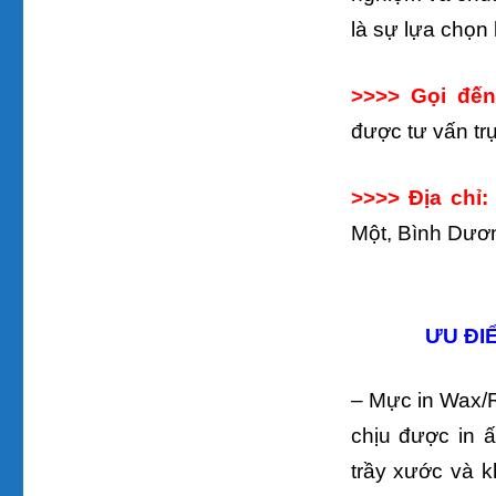
là sự lựa chọn
>>>> Gọi đến
được tư vấn trự
>>>> Địa chỉ
Một, Bình Dươ
ƯU ĐI
– Mực in Wax/
chịu được in 
trầy xước và 