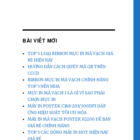
BÀI VIẾT MỚI
TOP 5 LOẠI RIBBON MỰC IN MÃ VẠCH GIÁ
RẺ HIỆN NAY
HƯỚNG DẪN CÁCH QUÉT MÃ QR TRÊN
CCCD
RIBBON MỰC IN MÃ VẠCH CHÍNH HÃNG
TOP 5 NÊN MUA
MỰC IN MÃ VẠCH 1 LÀ GÌ VÌ SAO PHẢI
CHỌN MỰC IN
MÁY IN POSTEK C168-203/300DPI ĐÁP
ỨNG HIỆU SUẤT TỐI ƯU HÓA
MÁY IN MÃ VẠCH POSTEK IQ200 ĐỂ BÀN
GIÁ RẺ CHÍNH HÃNG
TOP 5 CÁC DÒNG MÁY IN HOT HIỆN NAY
GIÁ RẺ