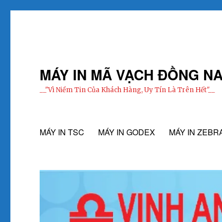
MÁY IN MÃ VẠCH ĐỒNG NA
__"Vì Niềm Tin Của Khách Hàng, Uy Tín Là Trên Hết"__
MÁY IN TSC
MÁY IN GODEX
MÁY IN ZEBR