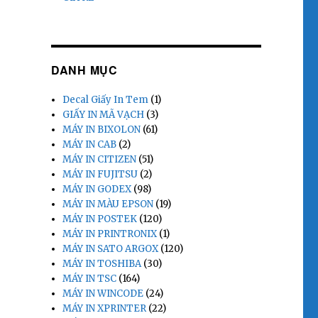
DANH MỤC
Decal Giấy In Tem
(1)
GIẤY IN MÃ VẠCH
(3)
MÁY IN BIXOLON
(61)
MÁY IN CAB
(2)
MÁY IN CITIZEN
(51)
MÁY IN FUJITSU
(2)
MÁY IN GODEX
(98)
MÁY IN MÀU EPSON
(19)
MÁY IN POSTEK
(120)
MÁY IN PRINTRONIX
(1)
MÁY IN SATO ARGOX
(120)
MÁY IN TOSHIBA
(30)
MÁY IN TSC
(164)
MÁY IN WINCODE
(24)
MÁY IN XPRINTER
(22)