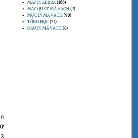
MÁY IN ZEBRA
(166)
MÁY QUÉT MÃ VẠCH
(7)
MỰC IN MÃ VẠCH
(98)
TỔNG HỢP
(21)
ĐẦU IN MÃ VẠCH
(8)
in
hử
G3