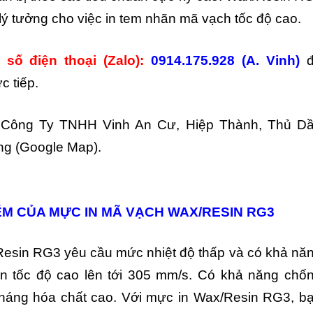
 lý tưởng cho việc in tem nhãn mã vạch tốc độ cao.
 số điện thoại (Zalo):
0914.175.928 (A. Vinh)
c tiếp.
:
Công Ty TNHH Vinh An Cư, Hiệp Thành, Thủ D
ng (Google Map).
ỂM CỦA MỰC IN MÃ VẠCH WAX/RESIN RG3
Resin RG3 yêu cầu mức nhiệt độ thấp và có khả nă
ấn tốc độ cao lên tới 305 mm/s. Có khả năng chố
kháng hóa chất cao. Với mực in Wax/Resin RG3, b