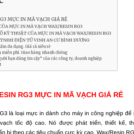
G3 MỰC IN MÃ VẠCH GIÁ RẺ
CỦA MỰC IN MÃ VẠCH WAX/RESIN RG3
Ố KỸ THUẬT CỦA MỰC IN MÃ VẠCH WAX/RESIN RG3
TNHH ĐIỆN TỬ VINH AN CƯ BÌNH DƯƠNG
ẩm đa dạng. Giá cả siêu rẻ
n miễn phí. Giao hàng nhanh chóng
ười bạn đáng tin cậy” của các công ty, doanh nghiệp
t
ESIN RG3 MỰC IN MÃ VẠCH GIÁ RẺ
3 là loại mực in dành cho máy in công nghiệp để 
ạch tốc độ cao. Nó được phát triển, thiết kế, t
n bị theo các tiêu chuẩn cực kỳ cao. Wax/Resin R