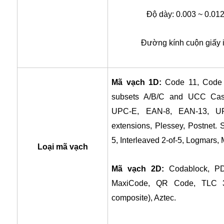
Độ dày: 0.003 ~ 0.01
Đường kính cuộn giấy i
Mã vạch 1D:
Code 11, Code 
subsets A/B/C and UCC Cas
UPC-E, EAN-8, EAN-13, U
extensions, Plessey, Postnet. St
5, Interleaved 2-of-5, Logmars,
Loại mã vạch
Mã vạch 2D:
Codablock, PD
MaxiCode, QR Code, TLC 3
composite), Aztec.