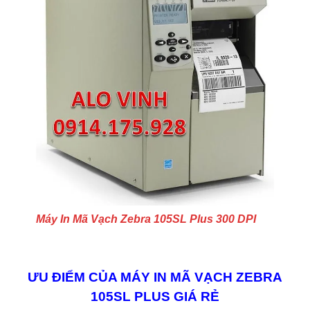
Máy In Mã Vạch Zebra 105SL Plus 300 DPI
ƯU ĐIỂM CỦA MÁY IN MÃ VẠCH ZEBRA
105SL PLUS GIÁ RẺ