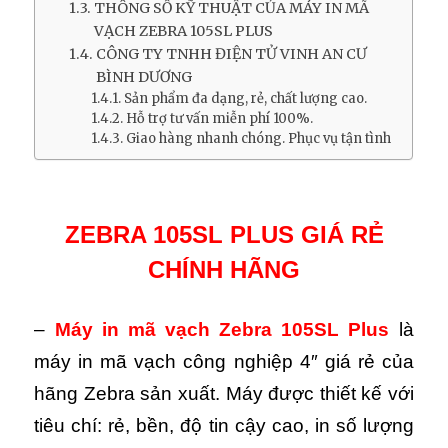
THÔNG SỐ KỸ THUẬT CỦA MÁY IN MÃ
VẠCH ZEBRA 105SL PLUS
CÔNG TY TNHH ĐIỆN TỬ VINH AN CƯ
BÌNH DƯƠNG
Sản phẩm đa dạng, rẻ, chất lượng cao.
Hỗ trợ tư vấn miễn phí 100%.
Giao hàng nhanh chóng. Phục vụ tận tình
ZEBRA 105SL PLUS GIÁ RẺ
CHÍNH HÃNG
–
Máy in mã vạch Zebra 105SL Plus
là
máy in mã vạch công nghiệp 4″ giá rẻ của
hãng Zebra sản xuất. Máy được thiết kế với
tiêu chí: rẻ, bền, độ tin cậy cao, in số lượng