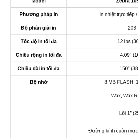
Model
Zebra 10
Phương pháp in
In nhiệt trực tiếp /
Độ phân giải in
203
Tốc độ in tối đa
12 ips (
Chiều rộng in tối đa
4.09″ (
Chiều dài in tối đa
150″ (3
Bộ nhớ
8 MB FLASH,
Wax, Wax R
Lõi 1” (
Đường kính cuôn mực t