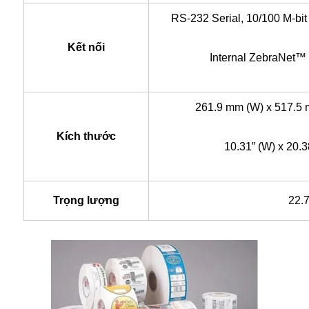
RS-232 Serial, 10/100 M-bit
Kết nối
Internal ZebraNet™ 
261.9 mm (W) x 517.5 
Kích thước
10.31” (W) x 20.38
Trọng lượng
22.