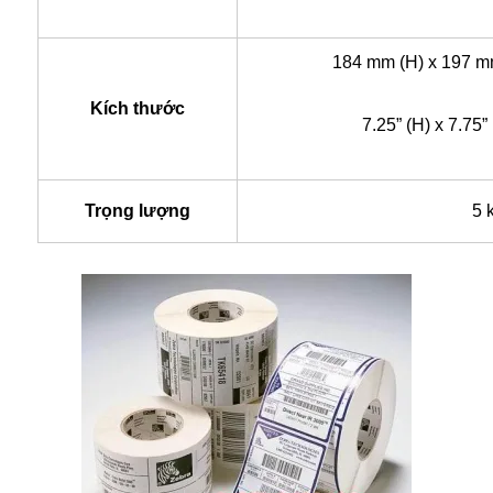
184 mm (H) x 197 m
Kích thước
7.25” (H) x 7.75”
Trọng lượng
5 