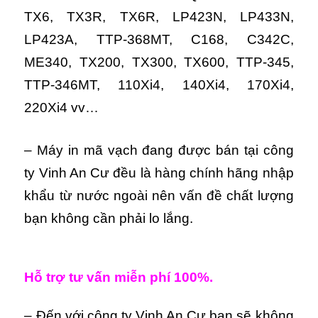
TX6, TX3R, TX6R, LP423N, LP433N,
LP423A, TTP-368MT, C168, C342C,
ME340, TX200, TX300, TX600, TTP-345,
TTP-346MT, 110Xi4, 140Xi4, 170Xi4,
220Xi4 vv…
– Máy in mã vạch đang được bán tại công
ty Vinh An Cư đều là hàng chính hãng nhập
khẩu từ nước ngoài nên vấn đề chất lượng
bạn không cần phải lo lắng.
Hỗ trợ tư vấn miễn phí 100%.
– Đến với công ty Vinh An Cư bạn sẽ không