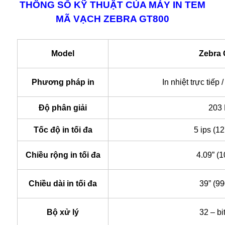
THÔNG SỐ KỸ THUẬT CỦA MÁY IN TEM
MÃ VẠCH ZEBRA GT800
Model
Zebra
Phương pháp in
In nhiệt trực tiếp /
Độ phân giải
203
Tốc độ in tối đa
5 ips (1
Chiều rộng in tối đa
4.09” (
Chiều dài in tối đa
39” (9
Bộ xử lý
32 – b