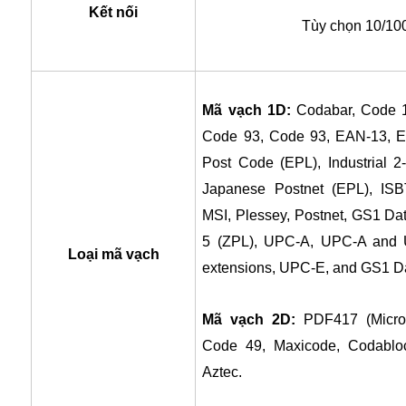
Kết nối
Tùy chọn
10/100
Mã vạch 1D:
Codabar, Code 1
Code 93, Code 93, EAN-13, 
Post Code (EPL), Industrial 2-
Japanese Postnet (EPL), ISB
MSI, Plessey, Postnet, GS1 Da
5 (ZPL), UPC-A, UPC-A and 
Loại mã vạch
extensions, UPC-E, and GS1 Da
Mã vạch 2D:
PDF417 (Micr
Code 49, Maxicode, Codablo
Aztec.