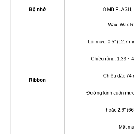
Bộ nhớ
8 MB FLASH
Wax, Wax R
Lõi mực: 0.5” (12.7 
Chiều rộng: 1.33 ~ 
Chiều dài: 74
Ribbon
Đường kính cuộn mực:
hoặc 2.6” (6
Mặt mự