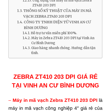
Ứng dụng của máy in mã vạch Zebra
ZT410 203 DPI
THÔNG SỐ KỸ THUẬT CỦA MÁY IN MÃ
VẠCH ZEBRA ZT410 203 DPI
CÔNG TY TNHH ĐIỆN TỬ VINH AN CƯ
BÌNH DƯƠNG
Hỗ trợ tư vấn miễn phí 100%.
Máy in Zebra ZT410 203 DPI tại Vinh An
Cư Bình Dương
Giao hàng nhanh chóng. Hướng dẫn tận
tình.
ZEBRA ZT410 203 DPI GIÁ RẺ
TẠI VINH AN CƯ BÌNH DƯƠNG
–
M
áy in mã vạch Zebra ZT410 203 DPI
là
máy in mã vạch công nghiệp 4″ giá rẻ của