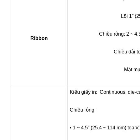
Lõi 1” (
Chiều rộng: 2 ~ 4
Ribbon
Chiều dài t
Mặt mự
Kiểu giấy in: Continuous, die-c
Chiều rộng:
• 1 ~ 4.5” (25.4 ~ 114 mm) tear/c