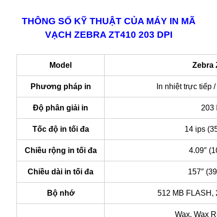
THÔNG SỐ KỸ THUẬT CỦA MÁY IN MÃ
VẠCH ZEBRA ZT410 203 DPI
Model
Zebra
Phương pháp in
In nhiệt trực tiếp /
Độ phân giải in
203
Tốc độ in tối đa
14 ips (
Chiều rộng in tối đa
4.09″ (
Chiều dài in tối đa
157″ (3
Bộ nhớ
512 MB FLASH,
Wax, Wax R