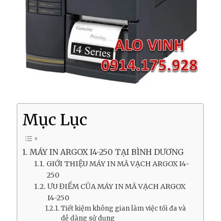
Mục Lục
MÁY IN ARGOX I4-250 TẠI BÌNH DƯƠNG
GIỚI THIỆU MÁY IN MÃ VẠCH ARGOX I4-
250
ƯU ĐIỂM CỦA MÁY IN MÃ VẠCH ARGOX
I4-250
Tiết kiệm không gian làm việc tối đa và
dễ dàng sử dụng