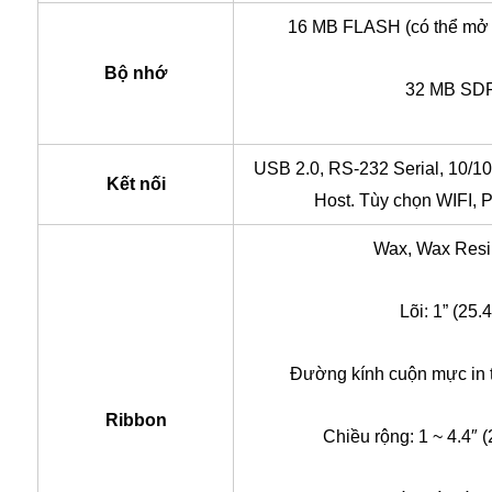
16 MB FLASH (có thể mở r
Bộ nhớ
32 MB S
USB 2.0, RS-232 Serial, 10/10
Kết nối
Host. Tùy chọn WIFI, P
Wax, Wax Resi
Lõi: 1” (25.
Đường kính cuộn mực in t
Ribbon
Chiều rộng: 1 ~ 4.4″ 