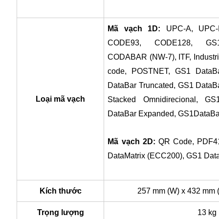
Mã vạch 1D:
UPC-A, UPC-E
CODE93, CODE128, GS1-
CODABAR (NW-7), ITF, Industri
code, POSTNET, GS1 DataBar
DataBar Truncated, GS1 DataB
Loại mã vạch
Stacked Omnidirecional, GS
DataBar Expanded, GS1DataBa
Mã vạch 2D:
QR Code, PDF417
DataMatrix (ECC200), GS1 Data
Kích thước
257 mm (W) x 432 mm (
Trọng lượng
13 kg