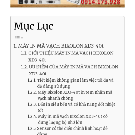
Mục Lục
MÁY IN MÃ VẠCH BIXOLON XD3-40t
GIỚI THIỆU MÁY IN MÃ VẠCH BIXOLON
XD3-40t
ƯU ĐIỂM CỦA MÁY IN MÃ VẠCH BIXOLON
XD3-40t
Tiết kiệm không gian làm việc tối đa và
dễ dàng sử dụng
Máy Bixolon XD3-40t in tem nhãn mã
vạch nhanh chóng
Đầu in siêu bền và có khả năng đốt nhiệt
tốt
Máy in mã vạch Bixolon XD3-40t có
dung lượng bộ nhớ lớn
Sensor có thể điều chỉnh linh hoạt dễ
dàng