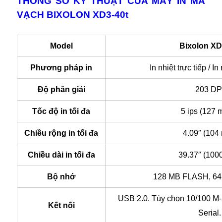
THÔNG SỐ KỸ THUẬT CỦA MÁY IN MÃ
VẠCH BIXOLON XD3-40t
Model
Bixolon XD
Phương pháp in
In nhiệt trực tiếp / In
Độ phân giải
203 DP
Tốc độ in tối đa
5 ips (127 
Chiều rộng in tối đa
4.09″ (104
Chiều dài in tối đa
39.37″ (100
Bộ nhớ
128 MB FLASH, 64
USB 2.0. Tùy chọn 10/100 M-
Kết nối
Serial.