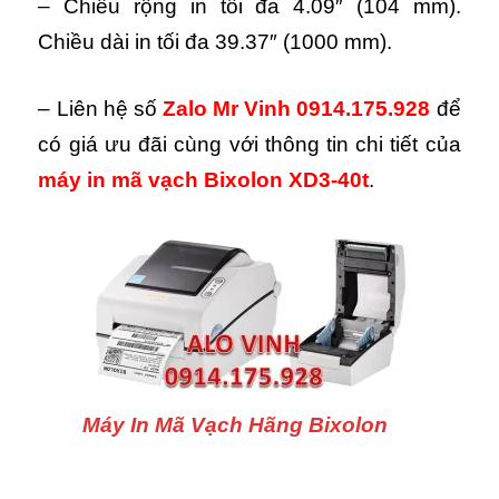
– Chiều rộng in tối đa 4.09″ (104 mm).
Chiều dài in tối đa 39.37″ (1000 mm).
– Liên hệ số
Zalo Mr Vinh 0914.175.928
để
có giá ưu đãi cùng với thông tin chi tiết của
máy in mã vạch Bixolon XD3-40t
.
Máy In Mã Vạch Hãng Bixolon