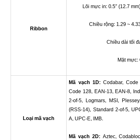
Lõi mực in: 0.5″ (12.7 mm
Chiều rộng: 1.29 ~ 4.3
Ribbon
Chiều dài tối 
Mặt mực: 
Mã vạch 1D:
Codabar, Code 
Code 128, EAN-13, EAN-8, Indus
2-of-5, Logmars, MSI, Plesse
(RSS-14), Standard 2-of-5, U
Loại mã vạch
A, UPC-E, IMB.
Mã vạch 2D:
Aztec, Codabloc