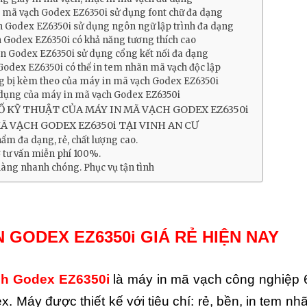
 mã vạch Godex EZ6350i sử dụng font chữ đa dạng
n Godex EZ6350i sử dụng ngôn ngữ lập trình đa dạng
 Godex EZ6350i có khả năng tương thích cao
n Godex EZ6350i sử dụng cổng kết nối đa dạng
odex EZ6350i có thể in tem nhãn mã vạch độc lập
g bị kèm theo của máy in mã vạch Godex EZ6350i
dụng của máy in mã vạch Godex EZ6350i
 KỸ THUẬT CỦA MÁY IN MÃ VẠCH GODEX EZ6350i
Ã VẠCH GODEX EZ6350i TẠI VINH AN CƯ
ẩm đa dạng, rẻ, chất lượng cao.
ợ tư vấn miễn phí 100%.
hàng nhanh chóng. Phục vụ tận tình
N GODEX EZ6350i GIÁ RẺ HIỆN NAY
ch Godex EZ6350i
là máy in mã vạch công nghiệp 
 Máy được thiết kế với tiêu chí: rẻ, bền, in tem nh