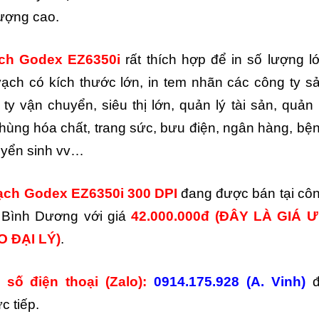
ượng cao.
ạch Godex EZ6350i
rất thích hợp để in số lượng l
ạch có kích thước lớn, in tem nhãn các công ty s
ty vận chuyển, siêu thị lớn, quản lý tài sản, quản 
thùng hóa chất, trang sức, bưu điện, ngân hàng, bệ
tuyển sinh vv…
ạch Godex EZ6350i 300 DPI
đang được bán tại cô
 Bình Dương với giá
42.000.000đ
(ĐÂY LÀ GIÁ 
 ĐẠI LÝ)
.
 số điện thoại (Zalo):
0914.175.928 (A. Vinh)
đ
c tiếp.