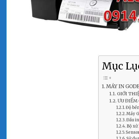
Mục Lụ
MÁY IN GODE
GIỚI THI
ƯU ĐIỂM 
Độ bền
Máy G
Đầu i
Bộ xử
Sensor
Sử dụ