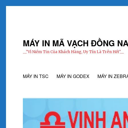
MÁY IN MÃ VẠCH ĐỒNG NA
__"Vì Niềm Tin Của Khách Hàng, Uy Tín Là Trên Hết"__
MÁY IN TSC
MÁY IN GODEX
MÁY IN ZEBR