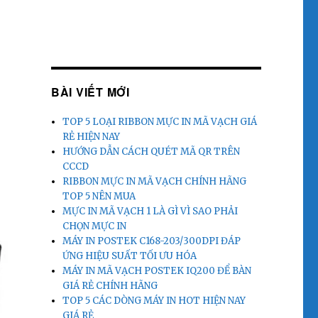
BÀI VIẾT MỚI
TOP 5 LOẠI RIBBON MỰC IN MÃ VẠCH GIÁ
RẺ HIỆN NAY
HƯỚNG DẪN CÁCH QUÉT MÃ QR TRÊN
CCCD
RIBBON MỰC IN MÃ VẠCH CHÍNH HÃNG
TOP 5 NÊN MUA
MỰC IN MÃ VẠCH 1 LÀ GÌ VÌ SAO PHẢI
CHỌN MỰC IN
MÁY IN POSTEK C168-203/300DPI ĐÁP
ỨNG HIỆU SUẤT TỐI ƯU HÓA
MÁY IN MÃ VẠCH POSTEK IQ200 ĐỂ BÀN
GIÁ RẺ CHÍNH HÃNG
TOP 5 CÁC DÒNG MÁY IN HOT HIỆN NAY
GIÁ RẺ