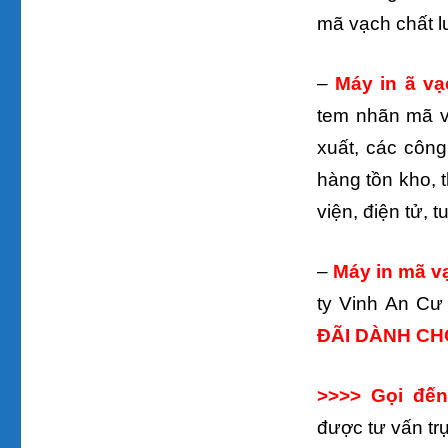
mã vạch chất l
–
Máy in ã v
tem nhãn mã v
xuất, các công 
hàng tồn kho, 
viện, điện tử, 
–
Máy in mã v
ty Vinh An Cư
ĐÃI DÀNH CHO
>>>> Gọi đến
được tư vấn trự