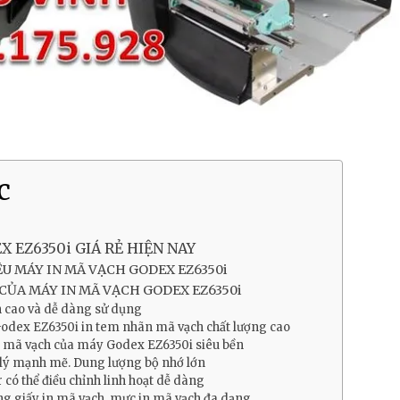
c
X EZ6350i GIÁ RẺ HIỆN NAY
ỆU MÁY IN MÃ VẠCH GODEX EZ6350i
CỦA MÁY IN MÃ VẠCH GODEX EZ6350i
 cao và dễ dàng sử dụng
odex EZ6350i in tem nhãn mã vạch chất lượng cao
n mã vạch của máy Godex EZ6350i siêu bền
 lý mạnh mẽ. Dung lượng bộ nhớ lớn
 có thể điều chỉnh linh hoạt dễ dàng
ng giấy in mã vạch, mực in mã vạch đa dạng