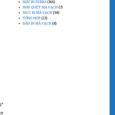
MÁY IN ZEBRA
(166)
MÁY QUÉT MÃ VẠCH
(7)
MỰC IN MÃ VẠCH
(98)
TỔNG HỢP
(21)
ĐẦU IN MÃ VẠCH
(8)
6″
ãn