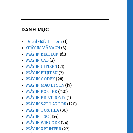
DANH MỤC
Decal Giấy In Tem
(1)
GIẤY IN MÃ VẠCH
(3)
MÁY IN BIXOLON
(61)
MÁY IN CAB
(2)
MÁY IN CITIZEN
(51)
MÁY IN FUJITSU
(2)
MÁY IN GODEX
(98)
MÁY IN MÀU EPSON
(19)
MÁY IN POSTEK
(120)
MÁY IN PRINTRONIX
(1)
MÁY IN SATO ARGOX
(120)
MÁY IN TOSHIBA
(30)
MÁY IN TSC
(164)
MÁY IN WINCODE
(24)
MÁY IN XPRINTER
(22)