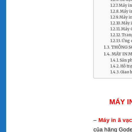
Máy in
Máy i
Máy in
Máy i
Máy G
Tran
Ứng 
THÔNG SỐ
MÁY IN M
Sản ph
Hỗ tr
Giao 
MÁY I
–
Máy in ã vạ
của hãng Godex.