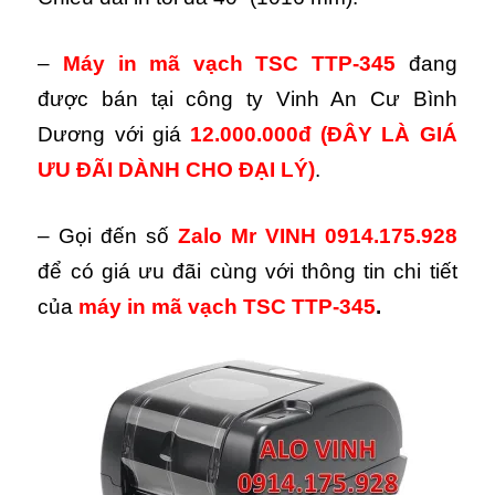
–
Máy in mã vạch TSC TTP-345
đang
được bán tại công ty Vinh An Cư Bình
Dương với giá
12.000.000đ
(ĐÂY LÀ GIÁ
ƯU ĐÃI DÀNH CHO ĐẠI LÝ)
.
– Gọi đến số
Zalo
Mr VINH 0914.175.928
để có giá ưu đãi cùng với thông tin chi tiết
của
máy in mã vạch
TSC TTP-345
.