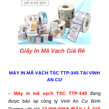
Giấy In Mã Vạch Giá Rẻ
MÁY IN MÃ VẠCH TSC TTP-345 TẠI VINH
AN CƯ
–
Máy in mã vạch TSC TTP-345
đang
được bán tại công ty Vinh An Cư Bình
Dương với giá
12.000.000đ
(ĐÂY LÀ GIÁ