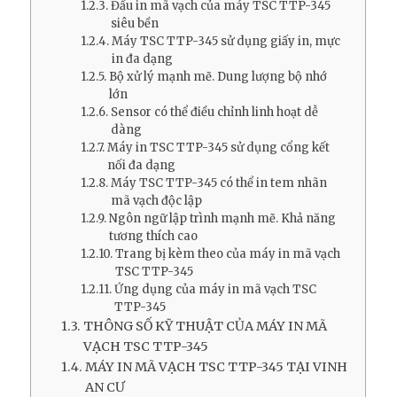
Đầu in mã vạch của máy TSC TTP-345
siêu bền
Máy TSC TTP-345 sử dụng giấy in, mực
in đa dạng
Bộ xử lý mạnh mẽ. Dung lượng bộ nhớ
lớn
Sensor có thể điều chỉnh linh hoạt dễ
dàng
Máy in TSC TTP-345 sử dụng cổng kết
nối đa dạng
Máy TSC TTP-345 có thể in tem nhãn
mã vạch độc lập
Ngôn ngữ lập trình mạnh mẽ. Khả năng
tương thích cao
Trang bị kèm theo của máy in mã vạch
TSC TTP-345
Ứng dụng của máy in mã vạch TSC
TTP-345
THÔNG SỐ KỸ THUẬT CỦA MÁY IN MÃ
VẠCH TSC TTP-345
MÁY IN MÃ VẠCH TSC TTP-345 TẠI VINH
AN CƯ