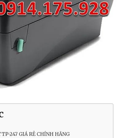
c
TTP-247 GIÁ RẺ CHÍNH HÃNG