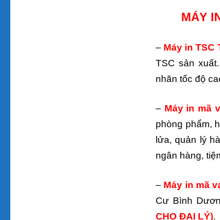
MÁY I
–
Máy in TSC
TSC sản xuất. 
nhãn tốc độ ca
–
Máy in mã 
phòng phẩm, hó
lửa, quản lý hà
ngân hàng, tiệm
–
Máy in mã 
Cư Bình Dươn
CHO ĐẠI LÝ)
.