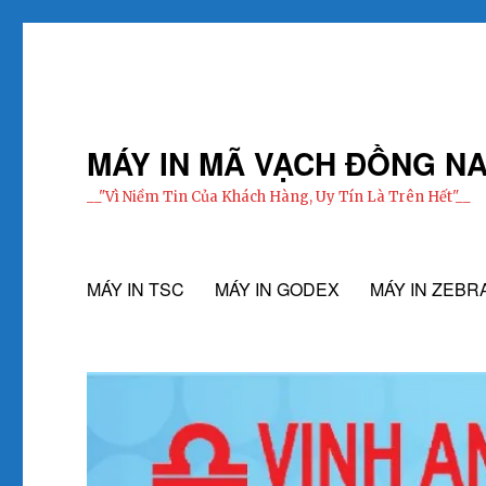
MÁY IN MÃ VẠCH ĐỒNG NA
__"Vì Niềm Tin Của Khách Hàng, Uy Tín Là Trên Hết"__
MÁY IN TSC
MÁY IN GODEX
MÁY IN ZEBR