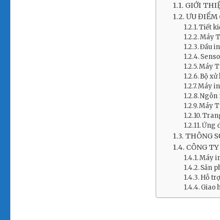
GIỚI THI
ƯU ĐIỂM 
Tiết k
Máy T
Đầu i
Sensor
Máy TS
Bộ xử
Máy in
Ngôn 
Máy TS
Trang
Ứng 
THÔNG SỐ
CÔNG TY
Máy i
Sản ph
Hỗ tr
Giao 