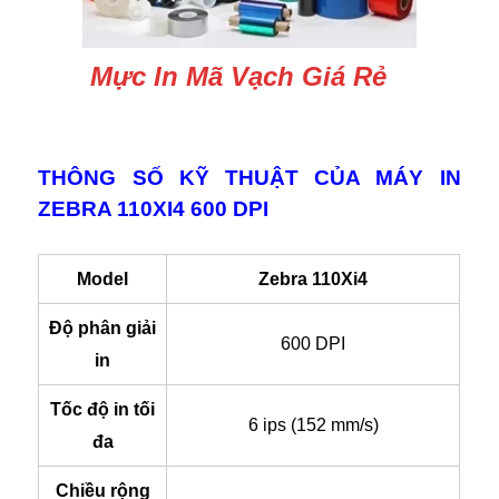
Mực In Mã Vạch Giá Rẻ
THÔNG SỐ KỸ THUẬT CỦA MÁY IN
ZEBRA 110XI4 600 DPI
Model
Zebra 110Xi4
Độ phân giải
600 DPI
in
Tốc độ in tối
6 ips (152 mm/s)
đa
Chiều rộng