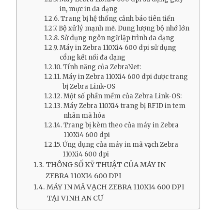
in, mực in đa dạng
Trang bị hệ thống cảnh báo tiên tiến
Bộ xử lý mạnh mẽ. Dung lượng bộ nhớ lớn
Sử dụng ngôn ngữ lập trình đa dạng
Máy in Zebra 110Xi4 600 dpi sử dụng
cổng kết nối đa dạng
Tính năng của ZebraNet:
Máy in Zebra 110Xi4 600 dpi được trang
bị Zebra Link-OS
Một số phần mềm của Zebra Link-OS:
Máy Zebra 110Xi4 trang bị RFID in tem
nhãn mã hóa
Trang bị kèm theo của máy in Zebra
110Xi4 600 dpi
Ứng dụng của máy in mã vạch Zebra
110Xi4 600 dpi
THÔNG SỐ KỸ THUẬT CỦA MÁY IN
ZEBRA 110XI4 600 DPI
MÁY IN MÃ VẠCH ZEBRA 110XI4 600 DPI
TẠI VINH AN CƯ