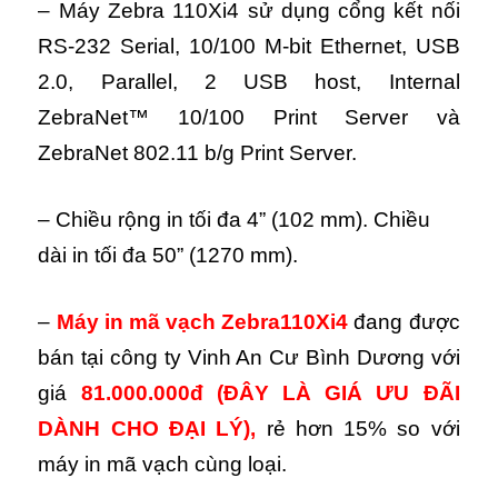
– Máy Zebra 110Xi4 sử dụng cổng kết nối
RS-232 Serial, 10/100 M-bit Ethernet, USB
2.0, Parallel, 2 USB host, Internal
ZebraNet™ 10/100 Print Server và
ZebraNet 802.11 b/g Print Server.
– Chiều rộng in tối đa 4” (102 mm). Chiều
dài in tối đa 50” (1270 mm).
–
Máy in mã vạch
Zebra
110Xi4
đang được
bán tại công ty Vinh An Cư Bình Dương với
giá
81.000.000đ
(ĐÂY LÀ GIÁ ƯU ĐÃI
DÀNH CHO ĐẠI LÝ)
,
rẻ hơn 15% so với
máy in mã vạch cùng loại.