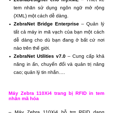
tem nhãn sử dụng ngôn ngữ mở rộng
(XML) một cách dễ dàng.
ZebraNet Bridge Enterprise
– Quản lý
tất cả máy in mã vạch của bạn một cách
dễ dàng cho dù bạn đang ở bất cứ nơi
nào trên thế giới.
ZebraNet Utilities v7.0
– Cung cấp khả
năng in ấn, chuyển đổi và quản trị nâng
cao; quản lý tin nhắn….
Máy Zebra 110Xi4 t
rang bị RFID in tem
nhãn mã hóa
– Máy Zebra 110Xi4 hỗ trợ RFID dạng