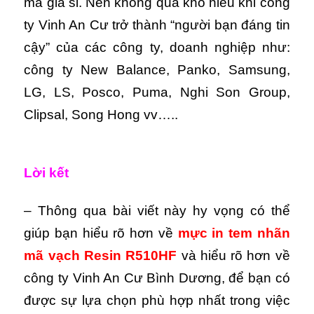
mà giá sỉ. Nên không quá khó hiểu khi công
ty Vinh An Cư trở thành “người bạn đáng tin
cậy” của các công ty, doanh nghiệp như:
công ty New Balance, Panko, Samsung,
LG, LS, Posco, Puma, Nghi Son Group,
Clipsal, Song Hong vv…..
Lời kết
– Thông qua bài viết này hy vọng có thể
giúp bạn hiểu rõ hơn về
mực in tem nhãn
mã vạch Resin R510HF
và hiểu rõ hơn về
công ty Vinh An Cư Bình Dương, để bạn có
được sự lựa chọn phù hợp nhất trong việc