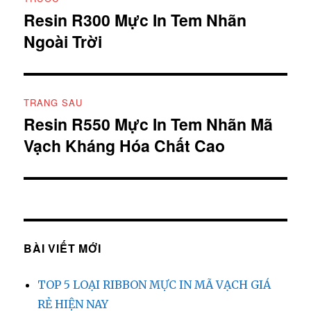
hướng
Resin R300 Mực In Tem Nhãn
Bài
Ngoài Trời
viết
bài
trước:
viết
TRANG SAU
Resin R550 Mực In Tem Nhãn Mã
Bài
Vạch Kháng Hóa Chất Cao
tiếp
theo:
BÀI VIẾT MỚI
TOP 5 LOẠI RIBBON MỰC IN MÃ VẠCH GIÁ
RẺ HIỆN NAY