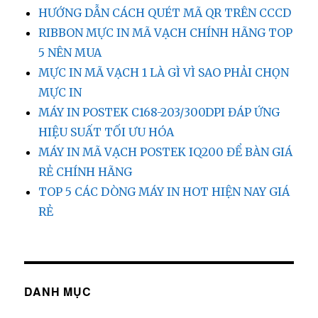
HƯỚNG DẪN CÁCH QUÉT MÃ QR TRÊN CCCD
RIBBON MỰC IN MÃ VẠCH CHÍNH HÃNG TOP
5 NÊN MUA
MỰC IN MÃ VẠCH 1 LÀ GÌ VÌ SAO PHẢI CHỌN
MỰC IN
MÁY IN POSTEK C168-203/300DPI ĐÁP ỨNG
HIỆU SUẤT TỐI ƯU HÓA
MÁY IN MÃ VẠCH POSTEK IQ200 ĐỂ BÀN GIÁ
RẺ CHÍNH HÃNG
TOP 5 CÁC DÒNG MÁY IN HOT HIỆN NAY GIÁ
RẺ
DANH MỤC