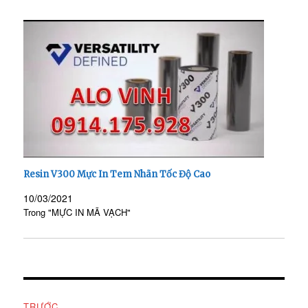
Resin V300 Mực In Tem Nhãn Tốc Độ Cao
10/03/2021
Trong "MỰC IN MÃ VẠCH"
Điều
TRƯỚC