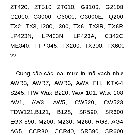
ZT420, ZT510 ZT610, G3106, G2108,
G2000, G3000, G6000, G3000E, IQ200,
TX2, TX3, I200, I300, TX6, TX3R, TX6R,
LP423N, LP433N, LP423A, C342C,
ME340, TTP-345, TX200, TX300, TX600
vv…
– Cung cấp các loại mực in mã vạch như:
AWR8, AWR7, AWR6, AWX FH, KTX-4,
S245, ITW Wax B220, Wax 101, Wax 108,
AW1, AW3, AW5, CW520, CW523,
TDW121,B121, B128, SR590, SR600,
EGX-590, M200, M230, M260, RG3, AG4,
AG5, CCR30, CCR40, SR590, SR600,