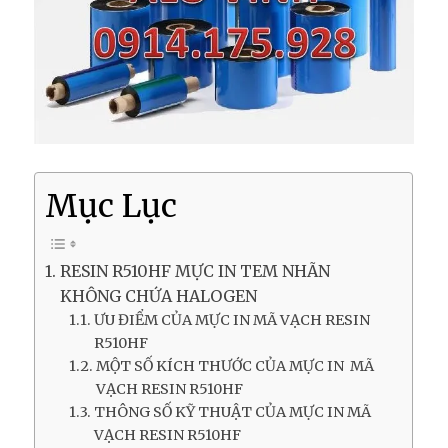
Mục Lục
RESIN R510HF MỰC IN TEM NHÃN
KHÔNG CHỨA HALOGEN
ƯU ĐIỂM CỦA MỰC IN MÃ VẠCH RESIN
R510HF
MỘT SỐ KÍCH THƯỚC CỦA MỰC IN MÃ
VẠCH RESIN R510HF
THÔNG SỐ KỸ THUẬT CỦA MỰC IN MÃ
VẠCH RESIN R510HF