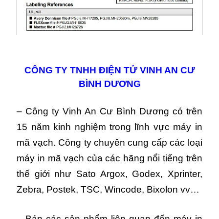
CÔNG TY TNHH ĐIỆN TỬ VINH AN CƯ
BÌNH DƯƠNG
– Công ty Vinh An Cư Bình Dương có trên
15 năm kinh nghiệm trong lĩnh vực máy in
mã vạch. Công ty chuyên cung cấp các loại
máy in mã vạch của các hãng nổi tiếng trên
thế giới như Sato Argox, Godex, Xprinter,
Zebra, Postek, TSC, Wincode, Bixolon vv…
– Bán các sản phẩm liên quan đến máy in