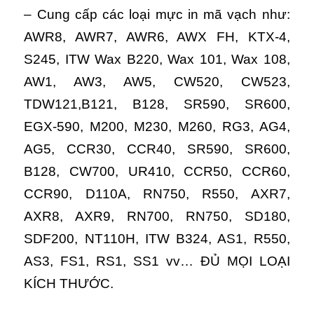
– Cung cấp các loại mực in mã vạch như:
AWR8, AWR7, AWR6, AWX FH, KTX-4,
S245, ITW Wax B220, Wax 101, Wax 108,
AW1, AW3, AW5, CW520, CW523,
TDW121,B121, B128, SR590, SR600,
EGX-590, M200, M230, M260, RG3, AG4,
AG5, CCR30, CCR40, SR590, SR600,
B128, CW700, UR410, CCR50, CCR60,
CCR90, D110A, RN750, R550, AXR7,
AXR8, AXR9, RN700, RN750, SD180,
SDF200, NT110H, ITW B324, AS1, R550,
AS3, FS1, RS1, SS1 vv… ĐỦ MỌI LOẠI
KÍCH THƯỚC.