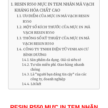
RESIN R550 MỰC IN TEM NHÃN MÃ VẠCH
KHÁNG HÓA CHẤT CAO
ƯU ĐIỂM CỦA MỰC IN MÃ VẠCH RESIN
R550
MỘT SỐ KÍCH THƯỚC CỦA MỰC IN MÃ
VẠCH RESIN R550
THÔNG SỐ KỸ THUẬT CỦA MỰC IN MÃ
VẠCH RESIN R550
CÔNG TY TNHH ĐIỆN TỬ VINH AN CƯ
BÌNH DƯƠNG
Sản phẩm đa dạng. Giá cả siêu rẻ
Tư vấn miễn phí. Giao hàng nhanh
chóng
Là “người bạn đáng tin cậy” của các
công ty, doanh nghiệp
Lời kết
RESIN R550 MỰC IN TEM NHÃN