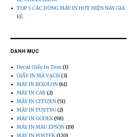
TOP 5 CÁC DÒNG MÁY IN HOT HIỆN NAY GIÁ
RẺ
DANH MỤC
Decal Giấy In Tem
(1)
GIẤY IN MÃ VẠCH
(3)
MÁY IN BIXOLON
(61)
MÁY IN CAB
(2)
MÁY IN CITIZEN
(51)
MÁY IN FUJITSU
(2)
MÁY IN GODEX
(98)
MÁY IN MÀU EPSON
(19)
MÁY IN POSTEK
(120)