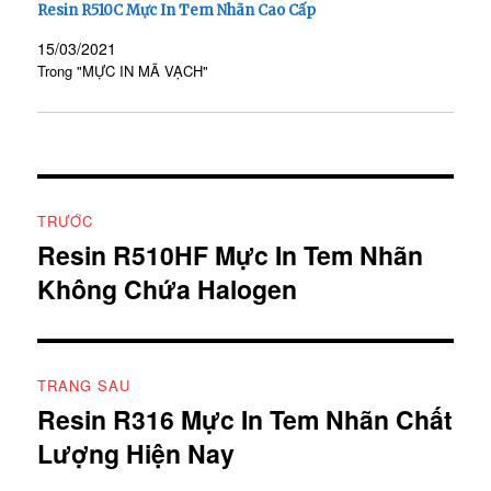
Resin R510C Mực In Tem Nhãn Cao Cấp
15/03/2021
Trong "MỰC IN MÃ VẠCH"
Điều
TRƯỚC
hướng
Resin R510HF Mực In Tem Nhãn
Bài
Không Chứa Halogen
viết
bài
trước:
viết
TRANG SAU
Resin R316 Mực In Tem Nhãn Chất
Bài
Lượng Hiện Nay
tiếp
theo: