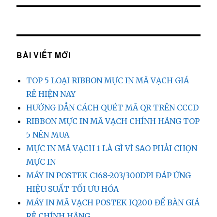
BÀI VIẾT MỚI
TOP 5 LOẠI RIBBON MỰC IN MÃ VẠCH GIÁ
RẺ HIỆN NAY
HƯỚNG DẪN CÁCH QUÉT MÃ QR TRÊN CCCD
RIBBON MỰC IN MÃ VẠCH CHÍNH HÃNG TOP
5 NÊN MUA
MỰC IN MÃ VẠCH 1 LÀ GÌ VÌ SAO PHẢI CHỌN
MỰC IN
MÁY IN POSTEK C168-203/300DPI ĐÁP ỨNG
HIỆU SUẤT TỐI ƯU HÓA
MÁY IN MÃ VẠCH POSTEK IQ200 ĐỂ BÀN GIÁ
RẺ CHÍNH HÃNG